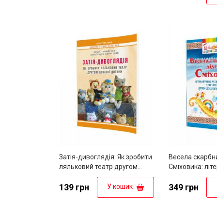
гри в шахи
Затія-дивоглядія: Як зробити
Весела скарбн
ляльковий театр другом
Сміховика: літ
кожної дитини. – Вид. 2-ге,
художня збір­к
змін. та доповн.
139 грн
дітям дошкільн
349 грн
У кошик