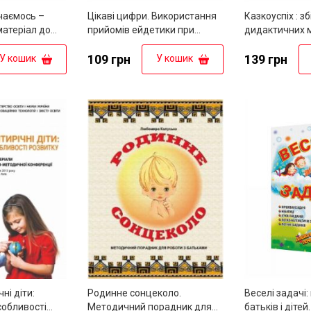
чаємось –
Цікаві цифри. Використання
Казкоуспіх : з
атеріал до
прийомів ейдетики при
дидактичних м
ємось
ознайомленні з цифрами
109 грн
139 грн
У кошик
У кошик
ні діти:
Родинне сонцеколо.
Веселі задачі:
собливості
Методичний порадник для
батьків і дітей.