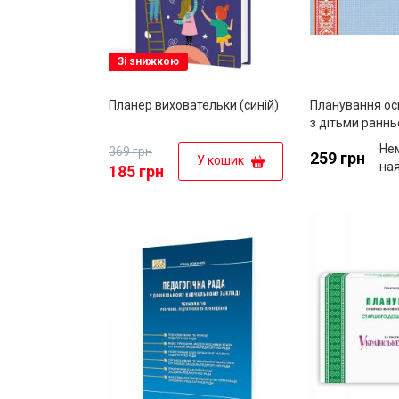
Зі знижкою
Планер виховательки (синій)
Планування ос
з дітьми ранньо
програмою "Ук
Не
369 грн
259 грн
дошкілля"
У кошик
на
185 грн