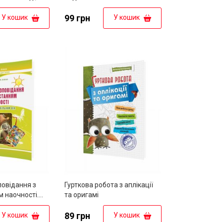
99 грн
У кошик
У кошик
овідання з
Гурткова робота з аплікації
 наочності.
та оригамі
льний вік :
осібник
89 грн
У кошик
У кошик