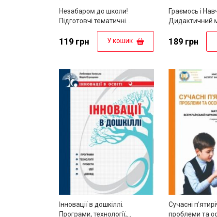
Незабаром до школи!
Граємось і Нав
Підготовчі тематичні
Дидактичний м
інтегровані заняття з
зошита “Навча
майбутніми
119 грн
граючись”
189 грн
У кошик
першокласниками
Інновації в дошкіллі.
Сучасні п’ятиріч
Програми, технології,
проблеми та о