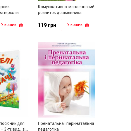
бірник
Комунікативно-мовленнєвий
атеріалів
розвиток дошкільника
119 грн
У кошик
У кошик
 посібник для
Пренатальна і перинатальна
 – 3-тє вид., зі
педагогіка