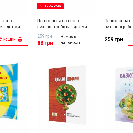
Зі знижкою
вітньо-
Планування освітньо-
Планування ос
и з дітьми
виховної роботи з дітьми
виховної робо
льного віку за
середнього дошкільного віку
молодшого дош
259 грн
Немає в
раїнське
за програмою "Українське
за програмою 
259 грн
У кошик
86 грн
наявності
дошкілля"
дошкілля"