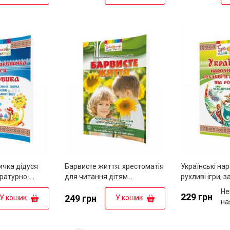
ичка дідуся
Барвисте життя: хрестоматія
Українські нар
ературно-
для читання дітям
рухливі ігри, 
а для читання
дошкільного віку
розваги: мет
Не
229 грн
ого віку
249 грн
посібник
У кошик
У кошик
на