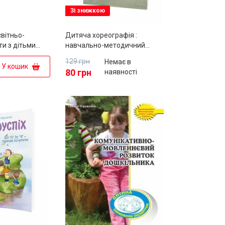
Зі знижкою
вітньо-
Дитяча хореографія :
ти з дітьми
навчально-методичний
кільного віку
посібник
129 грн
Немає в
"Українське
У кошик
80 грн
наявності