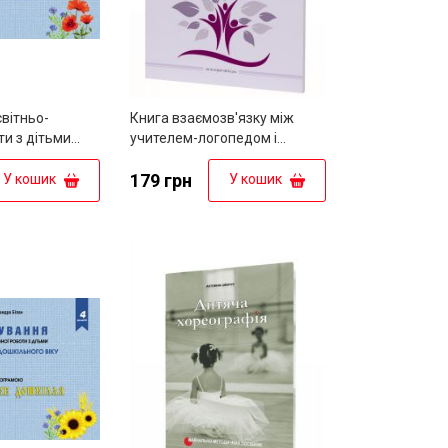
вітньо-
Книга взаємозв'язку між
ти з дітьми
учителем-логопедом і
шкільного віку
вихователем логопедичної
"Українське
групи (Середній дошкільний
179 грн
У кошик
У кошик
вік)