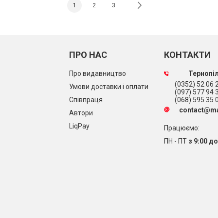
Сторінка
You're currently reading page
Сторінка
Сторінка
Сторінка
Далі
1
2
3
ПРО НАС
КОНТАКТИ
Про видавництво
Тернопіл
(0352) 52 06 2
Умови доставки і оплати
(097) 577 94 
Співпраця
(068) 595 35 
contact@ma
Автори
LiqPay
Працюємо:
ПН - ПТ
з 9:00 до