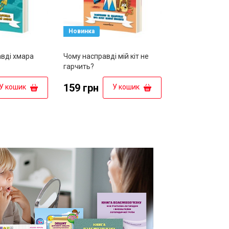
Новинка
авді хмара
Чому насправді мій кіт не
гарчить?
159 грн
У кошик
У кошик