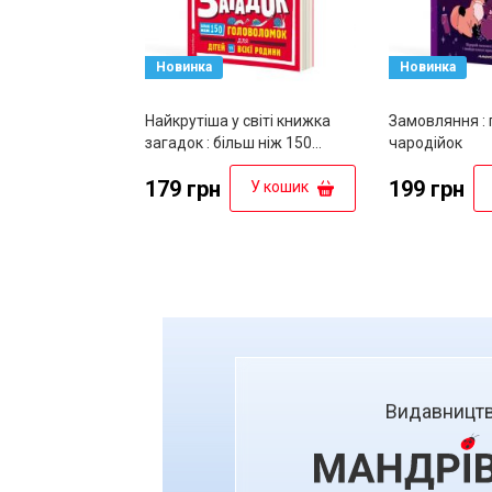
Новинка
Новинка
Найкрутіша у світі книжка
Замовляння : 
загадок : більш ніж 150
чародійок
головоломок для дітей та
179 грн
199 грн
всієї родини
У кошик
Видавницт