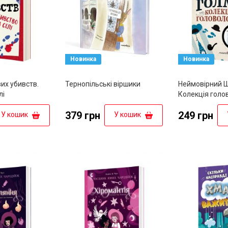
Новинка
Новинка
их убивств.
Тернопільські віршики
Неймовірний Ш
лі
Колекція голо
379 грн
249 грн
У кошик
У кошик