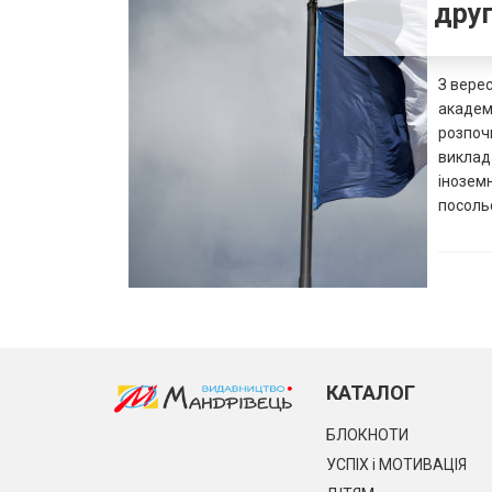
друг
З верес
академ
розпочн
виклада
іноземн
посольс
КАТАЛОГ
БЛОКНОТИ
УСПІХ і МОТИВАЦІЯ