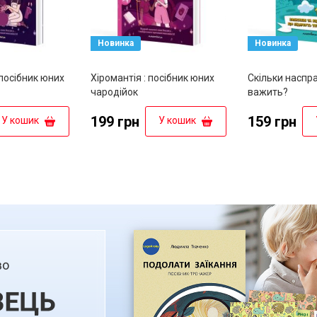
Новинка
Новинка
посібник юних
Хіромантія : посібник юних
Скільки наспр
чародійок
важить?
199 грн
159 грн
У кошик
У кошик
во