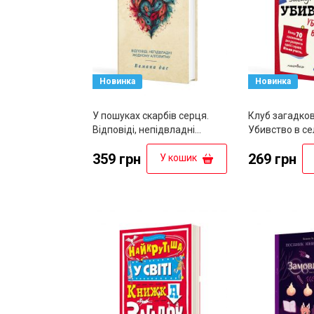
Новинка
Новинка
У пошуках скарбів серця.
Клуб загадков
Відповіді, непідвладні
Убивство в се
жодному алгоритму
359 грн
269 грн
У кошик