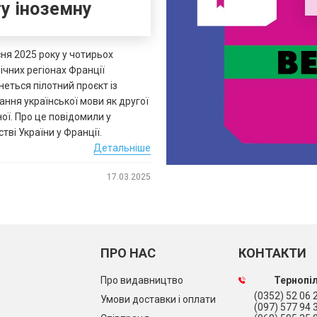
у іноземну
ня 2025 року у чотирьох
ічних регіонах Франції
еться пілотний проєкт із
ння української мови як другої
ої. Про це повідомили у
тві України у Франції.
Детальніше
17.03.2025
ПРО НАС
КОНТАКТИ
Про видавництво
Тернопіл
(0352) 52 06 2
Умови доставки і оплати
(097) 577 94 