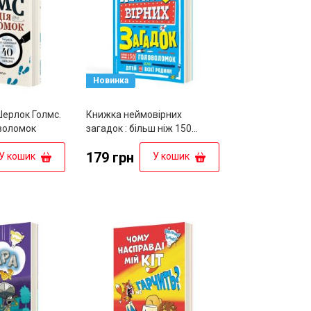
Новинка
ерлок Голмс.
Книжка неймовірних
воломок
загадок : більш ніж 150
головоломок для дітей та
179 грн
всієї родини
У кошик
У кошик