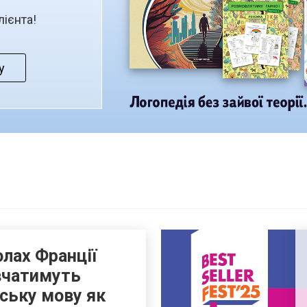
лієнта!
у
олах Франції
вчатимуть
нську мову як