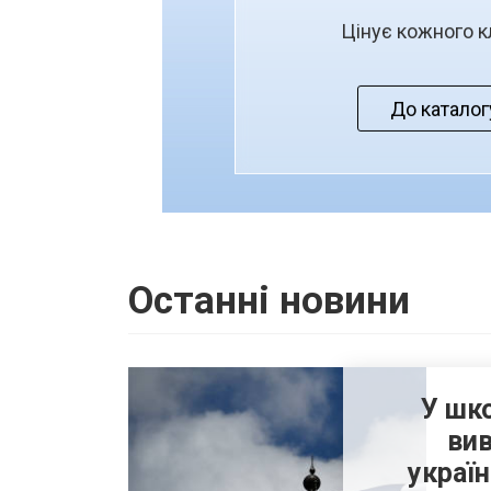
Цінує кожного к
До каталог
Останні новини
У шк
ви
украї