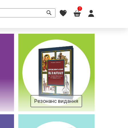
0
Резонанс видання