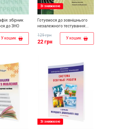
Зі знижкою
фія: збірник
Готуємося до зовнішнього
ося до ЗНО
незалежного тестування:
Збірник тестових завдань з
129 грн
англійської мови
У кошик
У кошик
22 грн
Зі знижкою