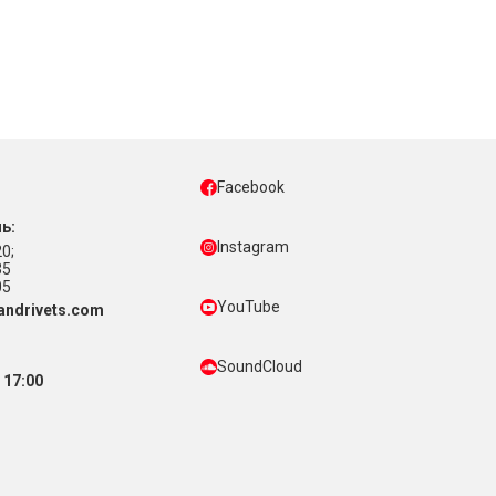
Facebook
ь:
Instagram
0;
35
05
YouTube
ndrivets.com
SoundCloud
 17:00