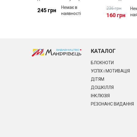
дошкілля”
дошкільному за
Немає в
236 грн
Не
245 грн
родинному кол
наявності
160 грн
на
КАТАЛОГ
БЛОКНОТИ
УСПІХ і МОТИВАЦІЯ
ДІТЯМ
ДОШКІЛЛЯ
ІНКЛЮЗІЯ
РЕЗОНАНС ВИДАННЯ