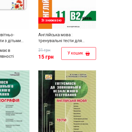
Зі знижкою
вітньо-
Англійська мова :
ти з дітьми
тренувальні тести для
шкільного віку
підготовки до ДПА (рівень
31 грн
має в
"Українське
B2). 11 клас
У кошик
15 грн
явності