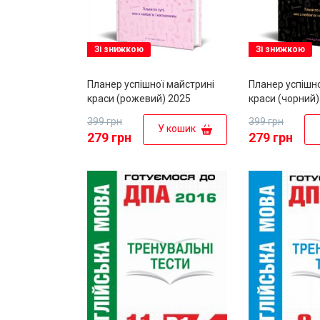
Зі знижкою
Зі знижкою
Планер успішної майстрині
Планер успішно
краси (рожевий) 2025
краси (чорний)
399 грн
399 грн
У кошик
279 грн
279 грн