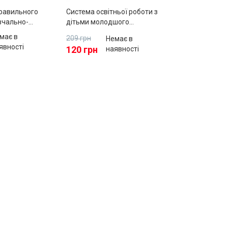
равильного
Система освітньої роботи з
вчально-
дітьми молодшого
осібник
дошкільного віку
має в
209 грн
Немає в
явності
120 грн
наявності