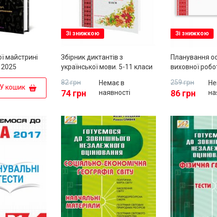
Зі знижкою
Зі знижкою
ї майстрині
Збірник диктантів з
Планування ос
 2025
української мови. 5-11 класи
виховної робо
середнього до
82 грн
259 грн
Немає в
Не
за програмою 
У кошик
74 грн
86 грн
наявності
на
дошкілля"