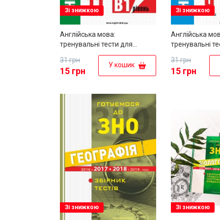
Зі знижкою
Зі знижкою
Англійська мова:
Англійська мов
тренувальні тести для
тренувальні те
підготовки до ДПА (рівень
підготовки до 
31 грн
31 грн
B1). 11 клас
B1). 9 клас
У кошик
15 грн
15 грн
Зі знижкою
Зі знижкою