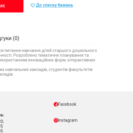
ик
До списку бажань
дгуки
0
я питання навчання дітей старшого дошкільного
чності. Розроблено тематичне планування та
використанням інноваційних форм, інтерактивних
их навчальних закладів, студентів факультетів
кладів.
Facebook
ь:
Instagram
0;
35
05