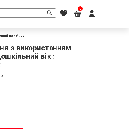
0
ичний посібник
ня з використанням
ошкільний вік :
к
-6