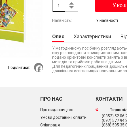
У кош
У наявності
Опис
Характеристики
Ві
У методичному посібнику розглядаютьс
віку розповідання з використанням нао
подано орієнтовні конспекти занять з 
методів та прийомів роботи з дітьми.
Facebook
Для педагогічних працівників дошкільн
Поділитися:
дошкільної освіти вищих навчальних за
ПРО НАС
КОНТАКТИ
Про видавництво
Тернопіл
(0352) 52 06 2
Умови доставки і оплати
(097) 577 94 
Співпраця
(068) 595 35 