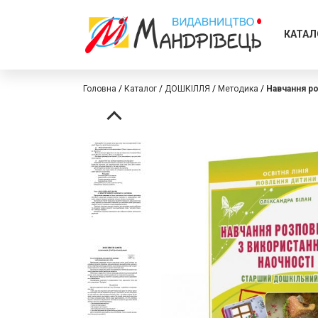
КАТАЛ
Головна
Каталог
ДОШКІЛЛЯ
Методика
Навчання ро
Перейти
Перейти
до
до
кінця
початку
галереї
галереї
зображень
зображень