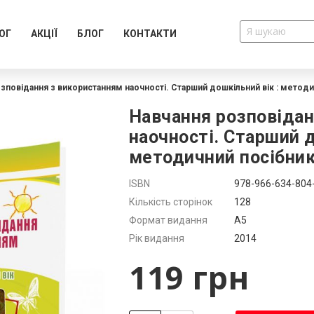
ОГ
АКЦІЇ
БЛОГ
КОНТАКТИ
зповідання з використанням наочності. Старший дошкільний вік : метод
Навчання розповідан
наочності. Старший д
методичний посібни
Додатково
ISBN
978-966-634-804
Кількість сторінок
128
Формат видання
А5
Рік видання
2014
119 грн