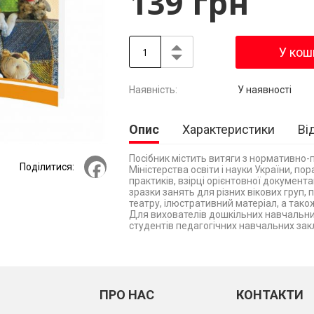
139 грн
У кош
У наявності
Опис
Характеристики
Ві
Посібник містить витяги з нормативно-
Facebook
Поділитися:
Міністерства освіти і науки України, пор
практиків, взірці орієнтовної документа
зразки занять для різних вікових груп
театру, ілюстративний матеріал, а тако
Для вихователів дошкільних навчальних 
студентів педагогічних навчальних закл
ПРО НАС
КОНТАКТИ