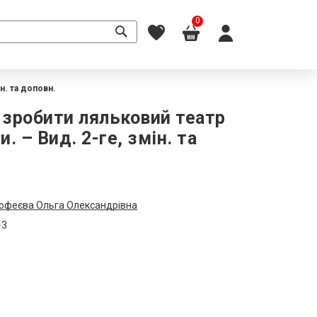
0
н. та доповн.
к зробити ляльковий театр
. – Вид. 2-ге, змін. та
офеєва Ольга Олександрівна
-3