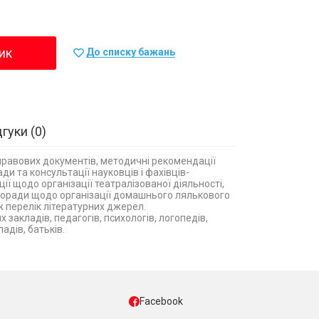
ик
До списку бажань
дгуки
0
правових документів, методичні рекомендації
ади та консультації науковців і фахівців-
ції щодо організації театралізованої діяльності,
, поради щодо організації домашнього лялькового
ж перелік літературних джерел.
закладів, педагогів, психологів, логопедів,
адів, батьків.
Facebook