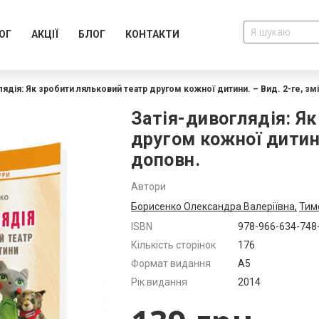
ОГ
АКЦІЇ
БЛОГ
КОНТАКТИ
лядія: Як зробити ляльковий театр другом кожної дитини. – Вид. 2-ге, змі
Затія-дивоглядія: Я
другом кожної дитини
доповн.
Автори
Борисенко Олександра Валеріївна,
Тим
Додатково
ISBN
978-966-634-748
Кількість сторінок
176
Формат видання
А5
Рік видання
2014