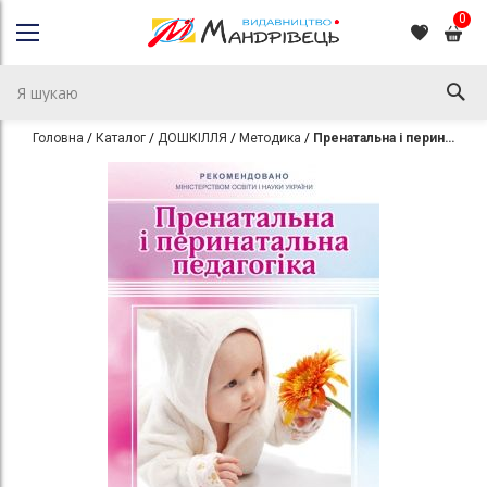
0
Головна
Каталог
ДОШКІЛЛЯ
Методика
Пренатальна і перинатальна педагогіка
Перейти
Перейти
до
до
кінця
початку
галереї
галереї
зображень
зображень