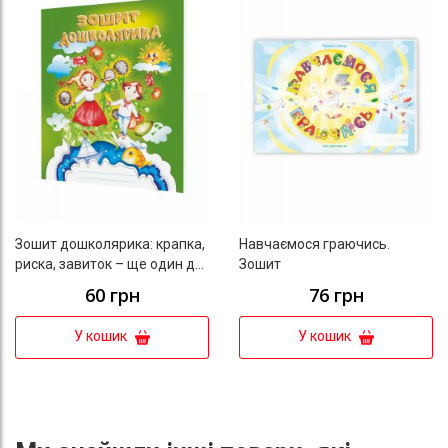
До списку бажань
До с
Зошит дошколярика: крапка,
Навчаємося граючись.
риска, завиток – ще один до
Зошит
школи крок : робочий зошит.
60 грн
76 грн
Вид. 2-ге, доп.
У кошик
У кошик