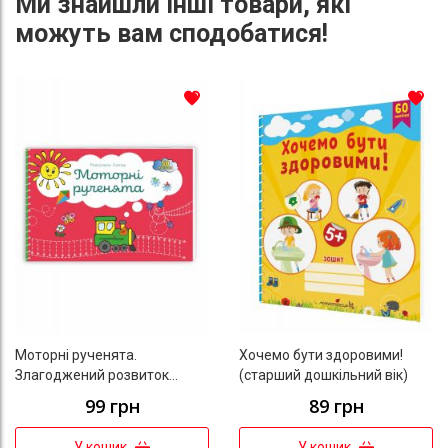
Ми знайшли інші товари, які
можуть вам сподобатися!
До списку бажань
До с
Моторні рученята.
Хочемо бути здоровими!
Злагоджений розвиток
(старший дошкільний вік)
півкуль головного мозку
99 грн
89 грн
У кошик
У кошик