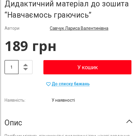
Дидактичний матеріал до зошита
“Навчаємось граючись”
Автори
Савчук Лариса Валентинівна
189 грн
У кошик
До списку бажань
У наявності
Опис
Посібник містить різноманітні дидактичні ігри, цікаві завдання,