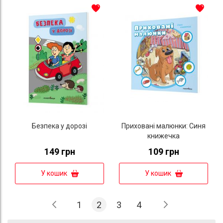
Безпека у дорозі
Приховані малюнки: Синя
книжечка
149 грн
109 грн
У кошик
У кошик
Сторінка
Сторінка
Попередній
Сторінка
You're currently reading page
Сторінка
Сторінка
Сторінка
Далі
1
2
3
4