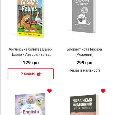
Англійська білінгва Байки
Блокнот кота Інжира
Езопа / Aesop's Fables
(Рожевий)
(серія “Дзеркальний
129 грн
299 грн
текст”)
Немає в наявності
У кошик