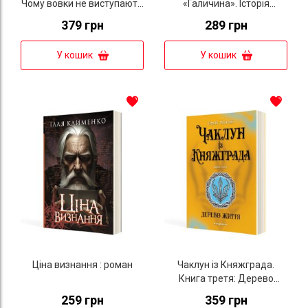
Чому вовки не виступають
«Галичина». Історія
у цирку
формування і бойових дій
379 грн
289 грн
у 1943–1945 роках
У кошик
У кошик
Ціна визнання : роман
Чаклун із Княжграда.
Книга третя: Дерево
Життя
259 грн
359 грн