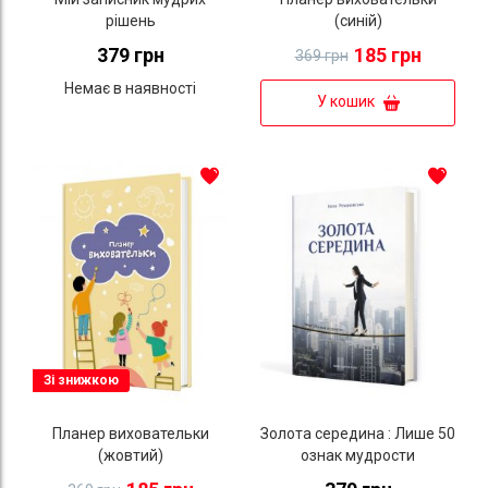
рішень
(синій)
379 грн
185 грн
369 грн
Немає в наявності
У кошик
Зі знижкою
Планер виховательки
Золота середина : Лише 50
(жовтий)
ознак мудрости