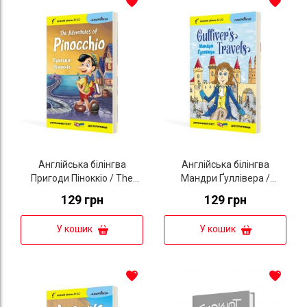
Англійська білінгва
Англійська білінгва
Пригоди Піноккіо / The
Мандри Ґуллівера /
Adventures of Pinocchio
Gulliver's Traves (серія
129 грн
129 грн
(серія “Дзеркальний
“Дзеркальний текст”)
текст”)
У кошик
У кошик