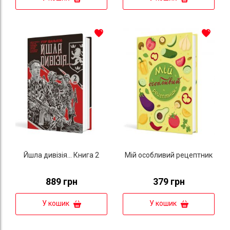
Йшла дивізія... Книга 2
Мій особливий рецептник
889 грн
379 грн
У кошик
У кошик