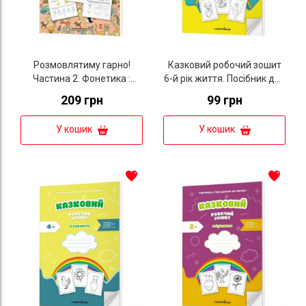
Розмовлятиму гарно!
Казковий робочий зошит
Частина 2. Фонетика :
6-й рік життя. Посібник для
навчально-методичний
підготовки руки дитини до
209 грн
99 грн
посібник для роботи з
письма за змістом казок
немовленнєвими дітьми
Василя Сухомлинського
У кошик
У кошик