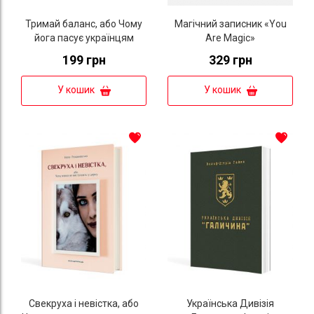
Тримай баланс, або Чому
Магічний записник «You
йога пасує українцям
Are Magic»
199 грн
329 грн
У кошик
У кошик
Свекруха і невістка, або
Українська Дивізія