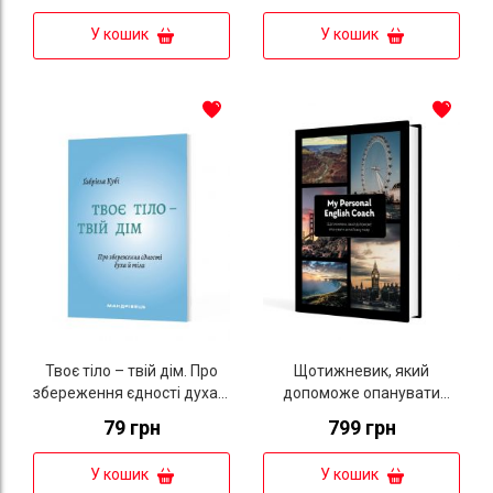
У кошик
У кошик
Твоє тіло – твій дім. Про
Щотижневик, який
збереження єдності духа й
допоможе опанувати
тіла
англійську мову "My
79 грн
799 грн
Personal English Coach"
У кошик
У кошик