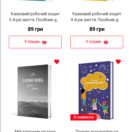
Казковий робочий зошит
Казковий робочий зошит
5-й рік життя. Посібник для
4-й рік життя. Посібник для
підготовки руки дитини до
підготовки руки дитини до
89 грн
89 грн
письма за змістом казок
письма за змістом казок
Василя Сухомлинського
Василя Сухомлинського
У кошик
У кошик
Зі знижкою
Мій записник мудрих
Планер виховательки