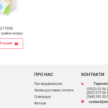
 LETTERS
і грайся знову)
У кошик
ПРО НАС
КОНТАКТИ
Про видавництво
Тернопіл
(0352) 52 06 2
Умови доставки і оплати
(097) 577 94 
Співпраця
(068) 595 35 
contact@ma
Автори