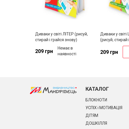
Диваки у світі ЛІТЕР (рисуй,
Диваки у світі
стирай і грайся знову)
(рисуй, стирай 
Немає в
209 грн
209 грн
наявності
КАТАЛОГ
БЛОКНОТИ
УСПІХ і МОТИВАЦІЯ
ДІТЯМ
ДОШКІЛЛЯ