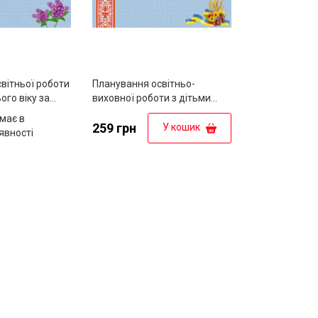
вітньої роботи
Планування освітньо-
ого віку за
виховної роботи з дітьми
країнське
старшого дошкільного віку за
має в
програмою "Українське
259 грн
У кошик
явності
дошкілля"