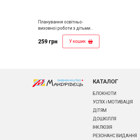
Планування освітньо-
виховної роботи з дітьми
середнього дошкільного віку
за програмою "Українське
259 грн
У кошик
дошкілля"
КАТАЛОГ
БЛОКНОТИ
УСПІХ і МОТИВАЦІЯ
ДІТЯМ
ДОШКІЛЛЯ
ІНКЛЮЗІЯ
РЕЗОНАНС ВИДАННЯ