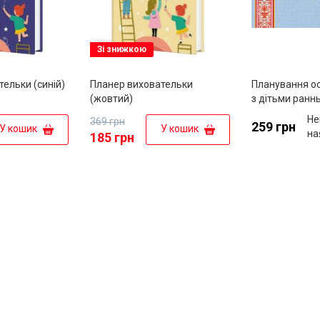
Зі знижкою
ельки (синій)
Планер виховательки
Планування ос
(жовтий)
з дітьми раннь
програмою "У
Не
369 грн
259 грн
дошкілля"
У кошик
У кошик
на
185 грн