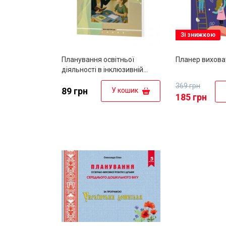
Зі знижкою
Планування освітньої
Планер виховат
діяльності в інклюзивній
групі закладу дошкільної
369 грн
освіти : методичний посібник
89 грн
У кошик
185 грн