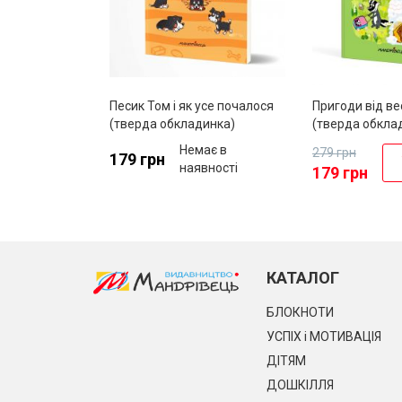
Песик Том і як усе почалося
Пригоди від ве
(тверда обкладинка)
(тверда обкла
Немає в
279 грн
179 грн
наявності
179 грн
КАТАЛОГ
БЛОКНОТИ
УСПІХ і МОТИВАЦІЯ
ДІТЯМ
ДОШКІЛЛЯ