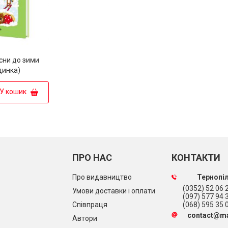
сни до зими
динка)
У кошик
ПРО НАС
КОНТАКТИ
Про видавництво
Тернопіл
(0352) 52 06 2
Умови доставки і оплати
(097) 577 94 
Співпраця
(068) 595 35 
contact@ma
Автори