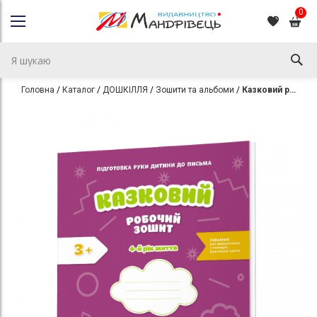
0
Головна
Каталог
ДОШКІЛЛЯ
Зошити та альбоми
Казковий робочий зошит 4-й рік життя. Посібник для підготовки руки дитини до письма за змістом казок Василя Сухомлинського
Перейти
Перейти
до
до
кінця
початку
галереї
галереї
зображень
зображень