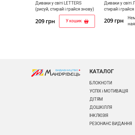
Диваки у світі LETTERS
Диваки у світі 
(рисуй, стирай і грайся знову)
стирай і грайся
Нем
209 грн
209 грн
У кошик
ная
КАТАЛОГ
БЛОКНОТИ
УСПІХ і МОТИВАЦІЯ
ДІТЯМ
ДОШКІЛЛЯ
ІНКЛЮЗІЯ
РЕЗОНАНС ВИДАННЯ