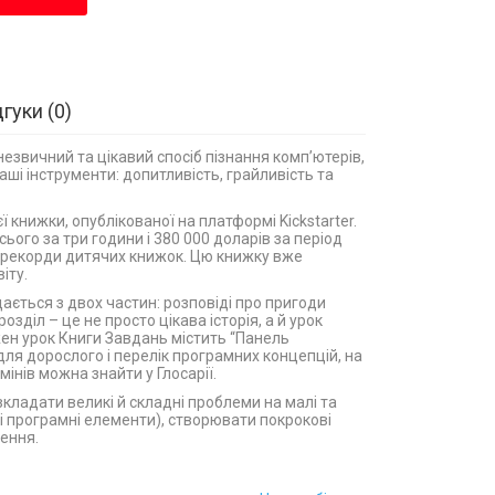
дгуки
0
незвичний та цікавий спосіб пізнання комп’ютерів,
аші інструменти: допитливість, грайливість та
ієї книжки, опублікованої на платформі Kickstarter.
сього за три години і 380 000 доларів за період
 рекорди дитячих книжок. Цю книжку вже
іту.
ається з двох частин: розповіді про пригоди
озділ – це не просто цікава історія, а й урок
ен урок Книги Завдань містить “Панель
для дорослого і перелік програмних концепцій, на
мінів можна знайти у Глосарії.
кладати великі й складні проблеми на малі та
і програмні елементи), створювати покрокові
ення.
 цікаві ігри для дітей є на