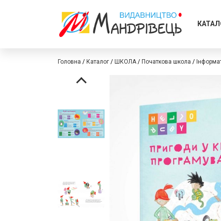
КАТАЛ
Головна
Каталог
ШКОЛА
Початкова школа
Інформа
Перейти
Перейти
до
до
кінця
початку
галереї
галереї
зображень
зображень