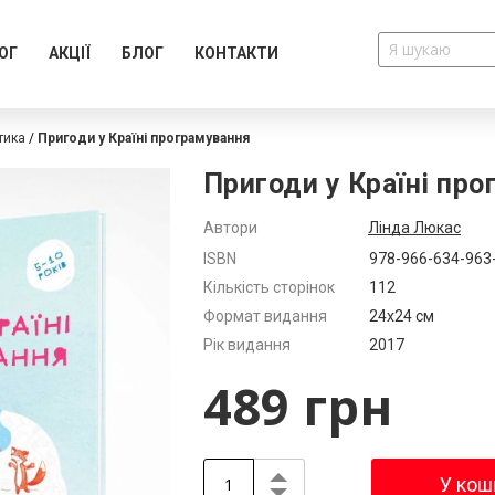
ОГ
АКЦІЇ
БЛОГ
КОНТАКТИ
тика
Пригоди у Країні програмування
Пригоди у Країні пр
Автори
Лінда Люкас
Додатково
ISBN
978-966-634-963
Кількість сторінок
112
Формат видання
24х24 см
Рік видання
2017
489 грн
У кош