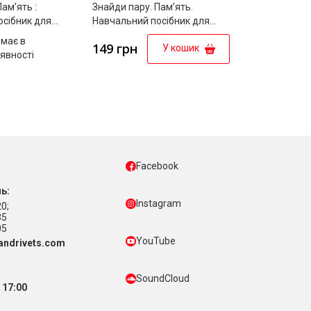
ам’ять :
Знайди пару. Пам’ять.
осібник для
Навчальний посібник для
ого року життя
дітей п’ятого року життя
має в
149 грн
У кошик
явності
Facebook
ь:
Instagram
0;
35
05
YouTube
ndrivets.com
SoundCloud
 17:00