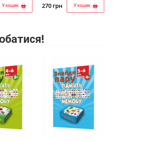
270 грн
У кошик
У кошик
обатися!