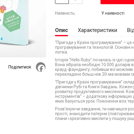
У наявності
Опис
Характеристики
Ві
“Пригоди у Країні програмування” – це 
програмування та технологій. Основні н
логіка.
Історія “Hello Ruby” почалась із ідеї одн
Вона зібрала необхідні 10 000 доларів в
Facebook
Поділитися:
крауд-фаундингу, побивши всі можливі
перекладено більш ніж 20-ма мовами св
“Пригоди у Країні програмування” склад
дівчинки Рубі та Книги Завдань. Кожен р
розвитку продуктивного мислення. Кож
інструментів” – додаткову інформацію 
яких базується урок. Пояснення всіх тер
Розв’язуючи завдання, ти навчишся роз
прості, знаходити патерни (повторюван
плани і креативно мислити у пошуку ріш
Доповнення до завдань із книжки та інші
сайті
http://www.helloruby.com/ua
.