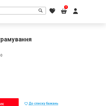
0
ограмування
-0
ик
До списку бажань