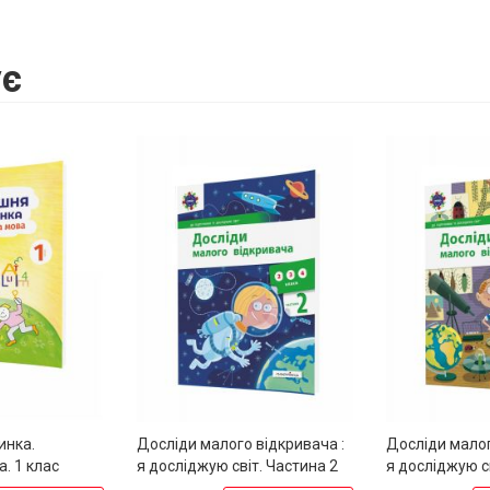
є
инка.
Досліди малого відкривача :
Досліди малог
. 1 клас
я досліджую світ. Частина 2
я досліджую с