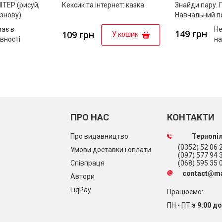
ЛІТЕР (рисуй,
Кексик та інтернет: казка
Знайди пару. П
 знову)
Навчальний п
дітей четверт
ає в
Не
149 грн
109 грн
У кошик
вності
на
ПРО НАС
КОНТАКТИ
Про видавництво
Тернопіл
(0352) 52 06 2
Умови доставки і оплати
(097) 577 94 
Співпраця
(068) 595 35 
contact@ma
Автори
LiqPay
Працюємо:
ПН - ПТ
з 9:00 до