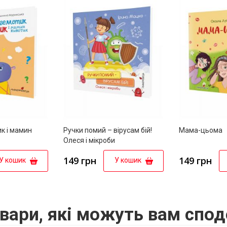
к і мамин
Ручки помий – вірусам бій!
Мама-цьома
Олеся і мікроби
149 грн
149 грн
У кошик
У кошик
вари, які можуть вам спод