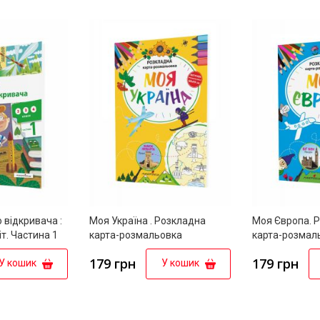
 відкривача :
Моя Україна . Розкладна
Моя Європа. 
т. Частина 1
карта-розмальовка
карта-розмал
179 грн
179 грн
У кошик
У кошик