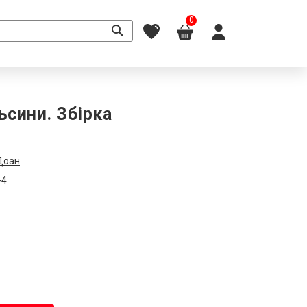
0
ьсини. Збірка
Доан
-4