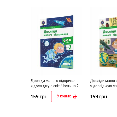
Досліди малого відкривача :
Досліди малого
я досліджую світ. Частина 2
я досліджую сві
159 грн
159 грн
У кошик