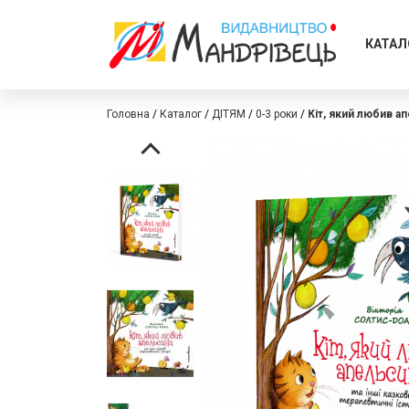
КАТАЛ
Головна
Каталог
ДІТЯМ
0-3 роки
Кіт, який любив а
Перейти
Перейти
до
до
кінця
початку
галереї
галереї
зображень
зображень