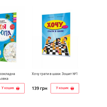
Розкладна
Хочу грати в шахи. Зошит №1
ьовка
139 грн
У кошик
У кошик