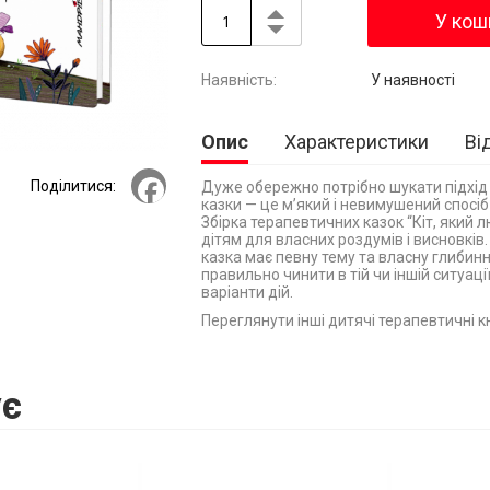
У кош
У наявності
Опис
Характеристики
Ві
Facebook
Поділитися:
Дуже обережно потрібно шукати підхід д
казки — це м’який і невимушений спосіб
Збірка терапевтичних казок “Кіт, який 
дітям для власних роздумів і висновків
казка має певну тему та власну глибинн
правильно чинити в тій чи іншій ситуації
варіанти дій.
Переглянути інші дитячі терапевтичні кн
є