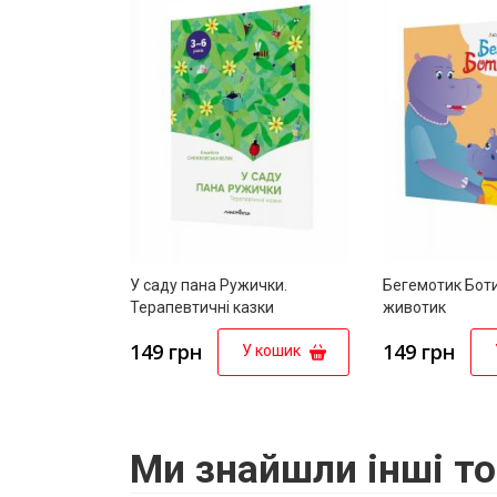
У саду пана Ружички.
Бегемотик Боти
Терапевтичні казки
животик
149 грн
149 грн
У кошик
Ми знайшли інші то