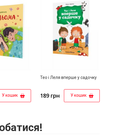
Тео і Леля вперше у садочку
189 грн
У кошик
У кошик
обатися!