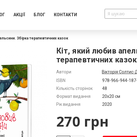
ОГ
АКЦІЇ
БЛОГ
КОНТАКТИ
пельсини. Збірка терапевтичних казок
Кіт, який любив апел
терапевтичних казок
Автори
Вікторія Солтис-
Додатково
ISBN
978-966-944-187
Кількість сторінок
48
Формат видання
20х20 см
Рік видання
2020
270 грн