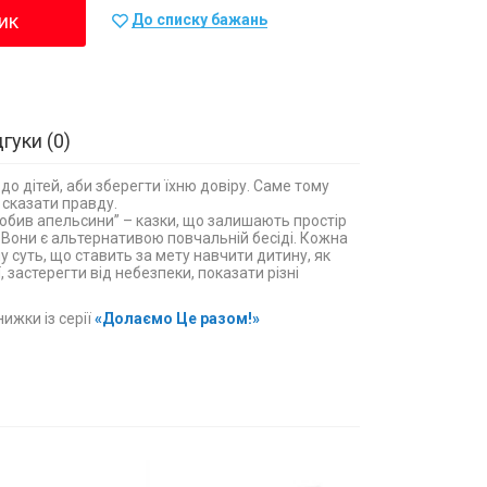
ик
До списку бажань
дгуки
0
о дітей, аби зберегти їхню довіру. Саме тому
 сказати правду.
любив апельсини” – казки, що залишають простір
. Вони є альтернативою повчальній бесіді. Кожна
у суть, що ставить за мету навчити дитину, як
, застерегти від небезпеки, показати різні
ижки із серії
«Долаємо Це разом!»