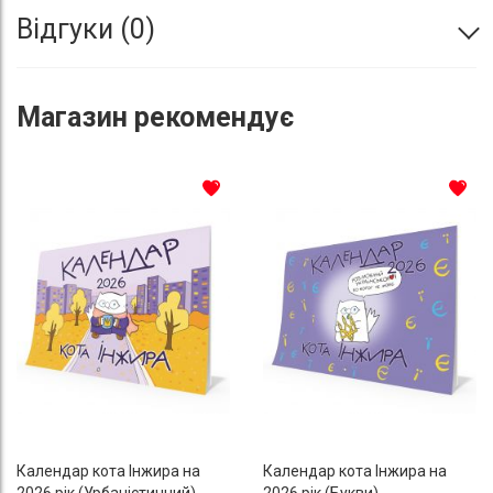
Відгуки
0
Магазин
рекомендує
До списку бажань
До с
Календар кота Інжира на
Календар кота Інжира на
2026 рік (Урбаністичний)
2026 рік (Букви)