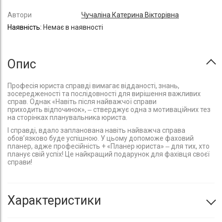
Автори
Чучаліна Катерина Вікторівна
Немає в наявності
Опис
Професія юриста справді вимагає відданості, знань,
зосередженості та послідовності для вирішення важливих
справ. Однак «Навіть після найважчої справи
приходить відпочинок», ‒ стверджує одна з мотиваційних тез
на сторінках планувальника юриста.
І справді, вдало запланована навіть найважча справа
обов’язково буде успішною. У цьому допоможе фаховий
планер, адже професійність + «Планер юриста» ‒ для тих, хто
планує свій успіх! Це найкращий подарунок для фахівця своєї
справи!
Характеристики