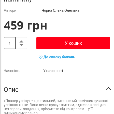
Автори
Чорна Олена Олегівна
459 грн
У кошик
До списку бажань
У наявності
Опис
«Планер успіху» – це стильний, витончений помічник сучасної
успішної жінки. Вона легко крокує життям, адже важливі для
неї справи, завдання, пріоритети під контролем – у її
вишуканому планері.