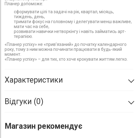
Планер допоможе:
сформувати цілі та задачі на рік, квартал, місяць,
тиждень, день,
тримати фокус на головному і делегувати менш важливе,
мати час на себе,
розвивати навички нетворкінгу і навіть займатись арт-
терапією.
«Планер успіху» не «прив’язаний» до початку календарного
року, тому з ним можна починати працювати в будь-який
момент.
«Планер успіху» – для тих, хто хоче крокувати життям легко.
Характеристики
Відгуки
0
Магазин
рекомендує