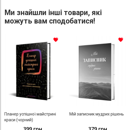
Ми знайшли інші товари, які
можуть вам сподобатися!
До списку бажань
До с
Планер успішної майстрині
Мій записник мудрих рішень
краси (чорний)
399 грн
379 грн