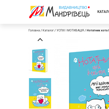
КАТАЛ
Головна
Каталог
УСПІХ І МОТИВАЦІЯ
Нотатник кота 
Перейти
Перейти
до
до
кінця
початку
галереї
галереї
зображень
зображень