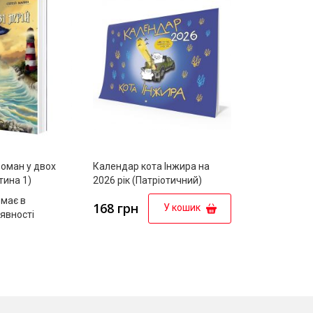
роман у двох
Календар кота Інжира на
Колодар : ет
тина 1)
2026 рік (Патріотичний)
має в
168 грн
369 грн
У кошик
явності