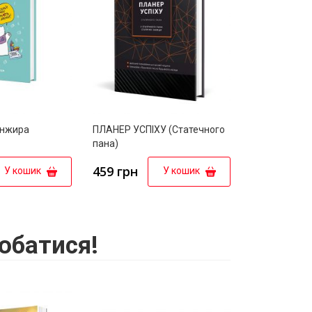
Інжира
ПЛАНЕР УСПІХУ (Статечного
пана)
459 грн
У кошик
У кошик
обатися!