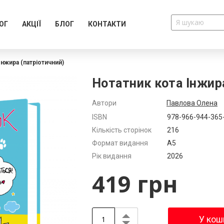
ОГ
АКЦІЇ
БЛОГ
КОНТАКТИ
Інжира (патріотичний)
Нотатник кота Інжир
Автори
Павлова Олена
Додатково
ISBN
978-966-944-365
Кількість сторінок
216
Формат видання
А5
Рік видання
2026
419 грн
У кош