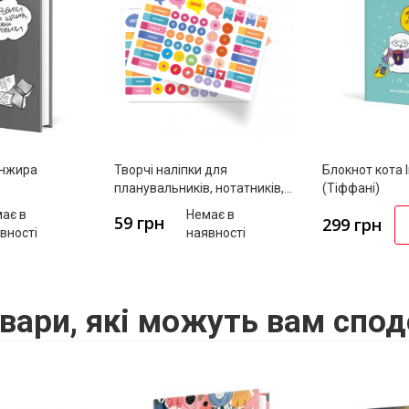
Iнжира
Творчі наліпки для
Блокнот кота 
планувальників, нотатників,
(Тіффані)
календарів
ає в
Немає в
59 грн
299 грн
вності
наявності
вари, які можуть вам спод