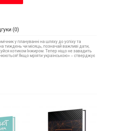
дгуки
0
ічник у плануванні на шляху до успіху та
 на тиждень чи місяць, позначай важливі дати,
жуйся котиком Інжиром. Тепер ніщо не завадить
йснюються! Якщо мріяти українською» ‒ стверджує