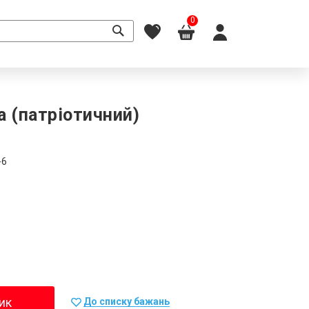
0
а (патріотичний)
-6
ик
До списку бажань