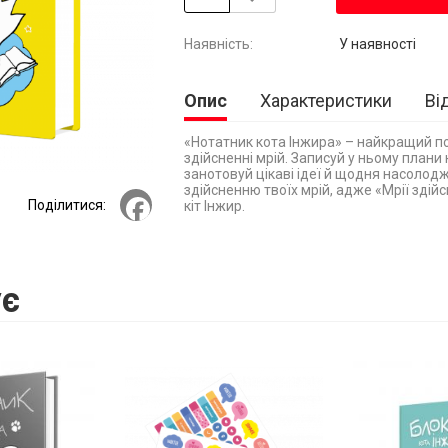
У наявності
Опис
Характеристики
Ві
«Нотатник кота Інжира» – найкращий пом
здійсненні мрій. Записуй у ньому плани
занотовуй цікаві ідеї й щодня насолод
здійсненню твоїх мрій, адже «Мрії зді
Facebook
Поділитися:
кіт Інжир.
є