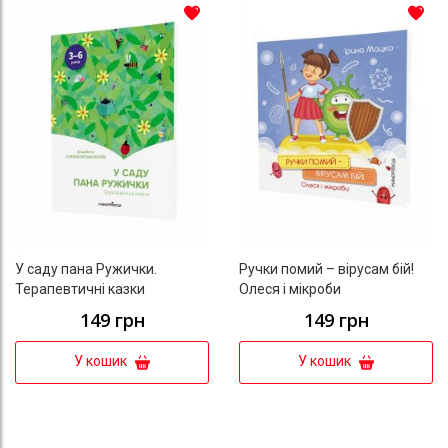
До списку бажань
До с
У саду пана Ружички.
Ручки помий – вірусам бій!
Терапевтичні казки
Олеся і мікроби
149 грн
149 грн
У кошик
У кошик