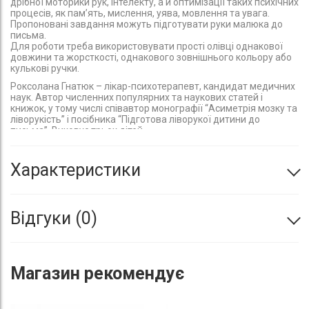
дрібної моторики рук, інтелекту, а й оптимізації таких психічних
процесів, як пам’ять, мислення, уява, мовлення та увага.
Пропоновані завдання можуть підготувати руки малюка до
письма.
Для роботи треба використовувати прості олівці однакової
довжини та жорсткості, однакового зовнішнього кольору або
кулькові ручки.
Роксолана Гнатюк – лікар-психотерапевт, кандидат медичних
наук. Автор численних популярних та наукових статей і
книжок, у тому числі співавтор монографії “Асиметрія мозку та
ліворукість” і посібника “Підготова ліворукої дитини до
письма”. Виховує трьох дітей.
Характеристики
Відгуки
0
Магазин
рекомендує