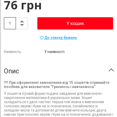
76 грн
У кошик
До списку бажань
У наявності
Опис
!!!! При оформленні замовлення від 15 зошитів отримайте
посібник для вихователя “Граємось і навчаємось”
У зошиті в ігровій формі подано завдання для вивчення і
закріплення математики й української мови. Зошит
складається з двох частин: перша пов’язана з вивченням
голосних звуків і букв на їх позначення, ознайомлює зі
складом числа та допомагає дітям вивчити кольори; друга
навчає приголосних звуків і букв на їх позначення, додавання і