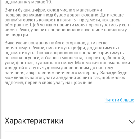
віднімання у межах 10.
Вчити букви, цифри, склад числа з маленькими
першокласниками іноді буває доволі складно. Діти краще
запам’ятовують конкретні поняття і предмети, ніж щось
абстрактне. Щоб успішно навчити малят орієнтуватись у світі
чисел і букв, у зошиті запропоновано захопливе навчання у
вигляді гри.
Виконуючи завдання на його сторінках, діти легко
вивчатимуть букви, писатимуть цифри, додаватимуть і
відніматимуть. Також запропоновані вправи сприятимуть
розвиткові уваги, зв’язного мовлення, творчих здібностей,
уяви, фантазії, художнього смаку. Математичні розмальовки
для дітей стануть чудовим доповненням до процесу
навчання, закріпленням вивченого мате­ріалу. Завжди буде
можливість застосувати завдання зошита так, щоб малюк
відпочив, перевів свою увагу на щось інше.
Завдання дібрані з метою викликати у дітей інтерес до
навчання, краще і швидше засвоїти навчальний матеріал,
Читати більше
розвивати пам’ять, увагу, логічне мислення, зв’язне мовлення,
кмітливість.
Зошит стане чудовим помічником під час занять у підготовчих
групах дітей до школи, а також першокласникам для
Характеристики
самостійної роботи.