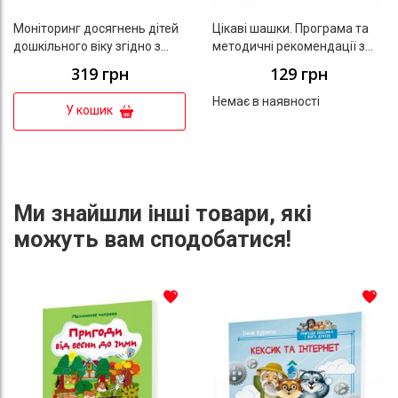
Моніторинг досягнень дітей
Цікаві шашки. Програма та
дошкільного віку згідно з
методичні рекомендації з
Базовим компонентом
навчання дітей старшого
319 грн
129 грн
дошкільної освіти
дошкільного віку гри в
шашки
Немає в наявності
У кошик
Ми знайшли інші товари, які
можуть вам сподобатися!
До списку бажань
До с