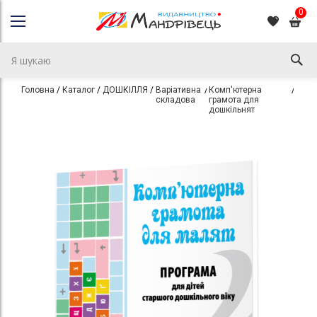
0
Головна
Каталог
ДОШКІЛЛЯ
Варіативна
Комп'ютерна
Парц
складова
грамота для
дошкільнят
Перейти
Перейти
до
до
кінця
початку
галереї
галереї
зображень
зображень