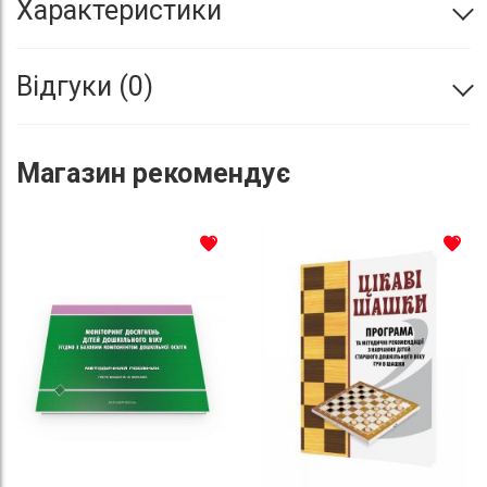
Характеристики
Відгуки
0
Магазин
рекомендує
До списку бажань
До с