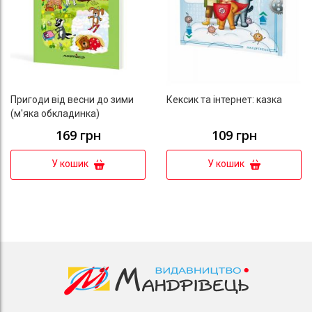
Пригоди від весни до зими
Кексик та інтернет: казка
(м'яка обкладинка)
169 грн
109 грн
У кошик
У кошик