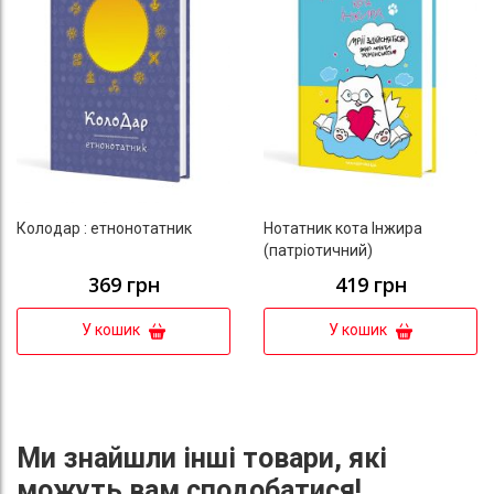
Колодар : етнонотатник
Нотатник кота Інжира
(патріотичний)
369 грн
419 грн
У кошик
У кошик
Ми знайшли інші товари, які
можуть вам сподобатися!