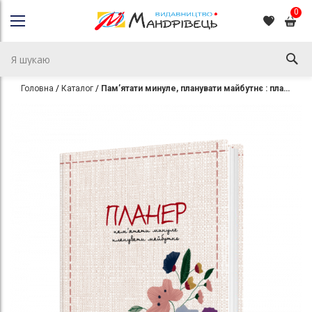
0
Головна
Каталог
Пам’ятати минуле, планувати майбутнє : планер
Перейти
Перейти
до
до
кінця
початку
галереї
галереї
зображень
зображень