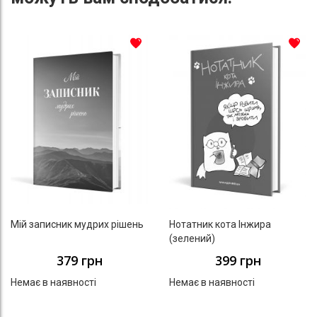
До списку бажань
До с
Мій записник мудрих рішень
Нотатник кота Iнжира
(зелений)
379 грн
399 грн
Немає в наявності
Немає в наявності