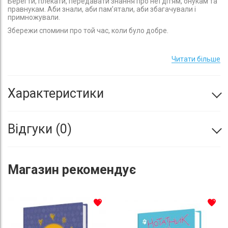
Берегти, плекати, передавати знання про неї дітям, онукам та
правнукам. Аби знали, аби пам’ятали, аби збагачували і
примножували.
Збережи спомини про той час, коли було добре.
Заплануй собі те важливе, що стане тобі добрим спомином.
Читати більше
Характеристики
Відгуки
0
Магазин
рекомендує
До списку бажань
До с