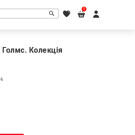
0
Голмс. Колекція
-6