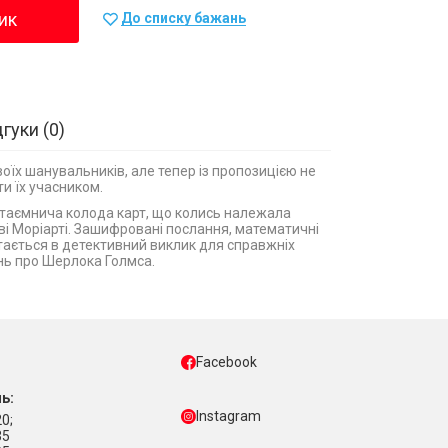
ик
До списку бажань
дгуки
0
оїх шанувальників, але тепер із пропозицією не
ти їх учасником.
є таємнича колода карт, що колись належала
і Моріарті. Зашифровані послання, математичні
ітається в детективний виклик для справжніх
нь про Шерлока Голмса.
Facebook
ь:
Instagram
0;
35