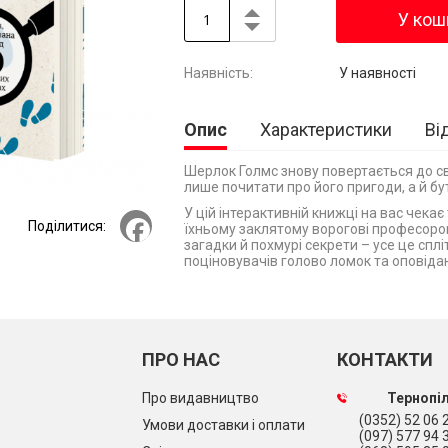
У кош
У наявності
Опис
Характеристики
Ві
Шерлок Голмс знову повертається до св
лише почитати про його пригоди, а й бу
У цій інтерактивній книжці на вас чека
Facebook
Поділитися:
їхньому заклятому ворогові професоров
загадки й похмурі секрети – усе це спл
поціновувачів голово ломок та оповіда
ПРО НАС
КОНТАКТИ
Про видавництво
Тернопіл
(0352) 52 06 2
Умови доставки і оплати
(097) 577 94 