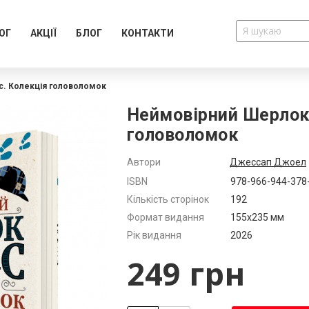
ОГ
АКЦІЇ
БЛОГ
КОНТАКТИ
. Колекція головоломок
Неймовірний Шерлок 
головоломок
Автори
Джессап Джоел
Додатково
ISBN
978-966-944-378
Кількість сторінок
192
Формат видання
155x235 мм
Рік видання
2026
249 грн