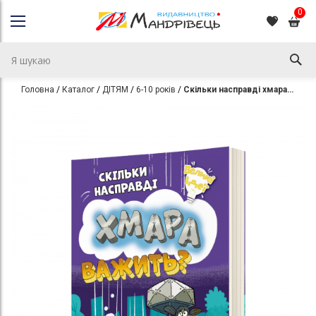
0
Головна
Каталог
ДІТЯМ
6-10 років
Скільки насправді хмара важить?
Перейти
Перейти
до
до
кінця
початку
галереї
галереї
зображень
зображень