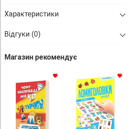
Характеристики
Відгуки
0
Магазин
рекомендує
До списку бажань
До с