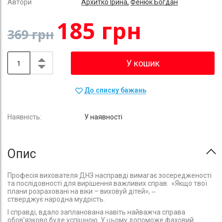
Автори
Архитко Ірина,
Фенюк Богдан
185 грн
369 грн
У кошик
До списку бажань
У наявності
Опис
Професія вихователя ДНЗ насправді вимагає зосередженості
та послідовності для вирішення важливих справ. «Якщо твої
плани розраховані на віки – виховуй дітей», ‒
стверджує народна мудрість.
І справді, вдало запланована навіть найважча справа
обов’язково буде успішною. У цьому допоможе фаховий