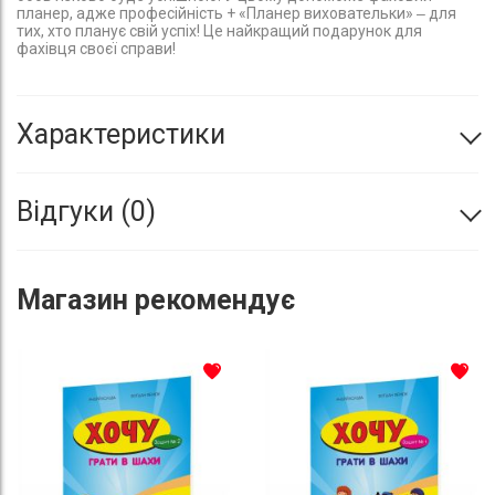
планер, адже професійність + «Планер виховательки» ‒ для
тих, хто планує свій успіх! Це найкращий подарунок для
фахівця своєї справи!
Характеристики
Відгуки
0
Магазин
рекомендує
До списку бажань
До с