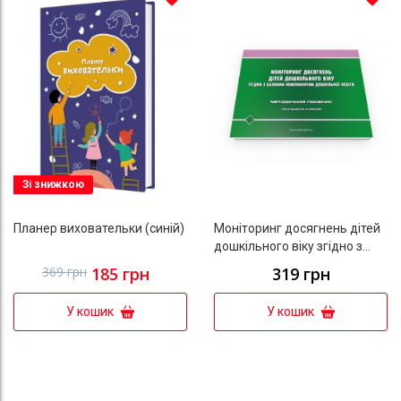
До списку бажань
До с
Зі знижкою
Планер виховательки (синій)
Моніторинг досягнень дітей
дошкільного віку згідно з
Базовим компонентом
369 грн
185 грн
319 грн
дошкільної освіти
У кошик
У кошик