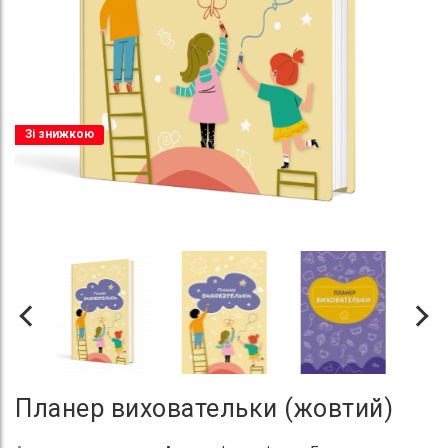
Зі знижкою
Планер виховательки (жовтий)