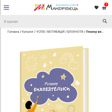
0
Головна
Каталог
УСПІХ І МОТИВАЦІЯ
БЛОКНОТИ
Планер виховательки (жовтий)
Перейти
Перейти
до
до
кінця
початку
галереї
галереї
зображень
зображень