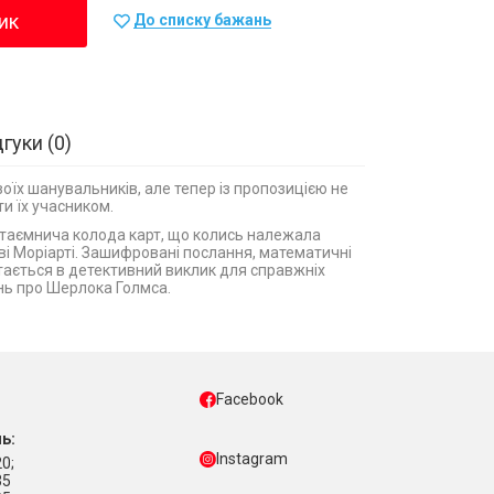
ик
До списку бажань
дгуки
0
оїх шанувальників, але тепер із пропозицією не
ти їх учасником.
є таємнича колода карт, що колись належала
і Моріарті. Зашифровані послання, математичні
ітається в детективний виклик для справжніх
нь про Шерлока Голмса.
Facebook
ь:
Instagram
0;
35