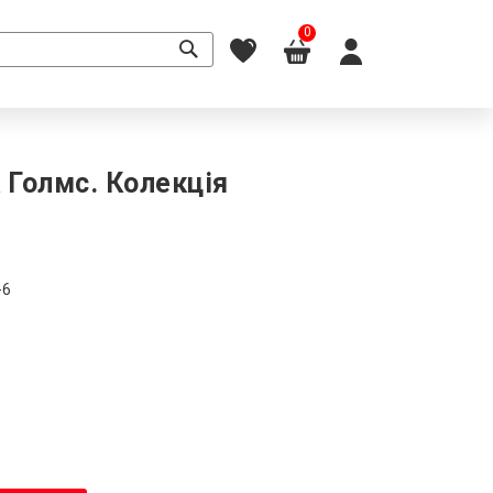
0
Голмс. Колекція
-6