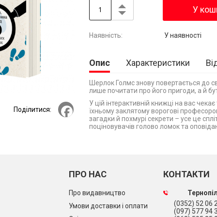
У кош
У наявності
Опис
Характеристики
Ві
Шерлок Голмс знову повертається до св
лише почитати про його пригоди, а й бу
У цій інтерактивній книжці на вас чека
Facebook
Поділитися:
їхньому заклятому ворогові професоров
загадки й похмурі секрети – усе це спл
поціновувачів голово ломок та оповіда
ПРО НАС
КОНТАКТИ
Про видавництво
Тернопіл
(0352) 52 06 2
Умови доставки і оплати
(097) 577 94 