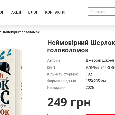
ОГ
АКЦІЇ
БЛОГ
КОНТАКТИ
. Колекція головоломок
Неймовірний Шерлок 
головоломок
Автори
Джессап Джоел
Додатково
ISBN
978-966-944-378
Кількість сторінок
192
Формат видання
155x235 мм
Рік видання
2026
249 грн