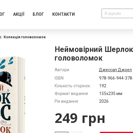
ОГ
АКЦІЇ
БЛОГ
КОНТАКТИ
. Колекція головоломок
Неймовірний Шерлок 
головоломок
Автори
Джессап Джоел
Додатково
ISBN
978-966-944-378
Кількість сторінок
192
Формат видання
155x235 мм
Рік видання
2026
249 грн