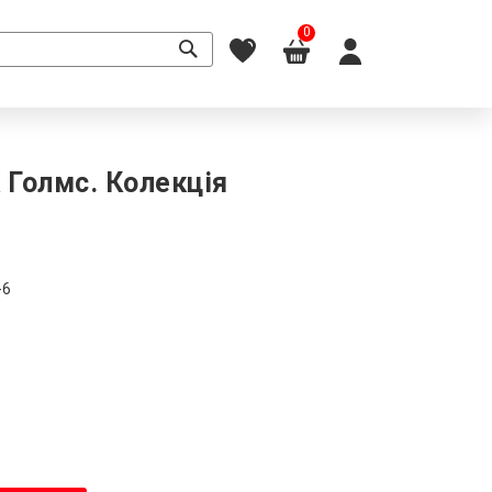
0
Голмс. Колекція
-6