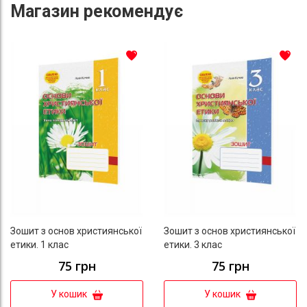
Магазин
рекомендує
До списку бажань
До с
Зошит з основ християнської
Зошит з основ християнської
етики. 1 клас
етики. 3 клас
75 грн
75 грн
У кошик
У кошик