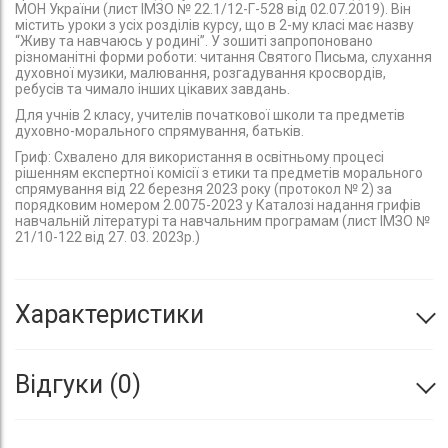
МОН України (лист ІМЗО № 22.1/12-Г-528 від 02.07.2019). Він
містить уроки з усіх розділів курсу, що в 2-му класі має назву
“Живу та навчаюсь у родині”. У зошиті запропоновано
різноманітні форми роботи: читання Святого Письма, слухання
духовної музики, малювання, розгадування кросвордів,
ребусів та чимало інших цікавих завдань.
Для учнів 2 класу, учителів початкової школи та предметів
духовно-морального спрямування, батьків.
Гриф: Схвалено для використання в освітньому процесі
рішенням експертної комісії з етики та предметів морального
спрямування від 22 березня 2023 року (протокол № 2) за
порядковим номером 2.0075-2023 у Каталозі надання грифів
навчальній літературі та навчальним програмам (лист ІМЗО №
21/10-122 від 27. 03. 2023р.)
Характеристики
Відгуки
0