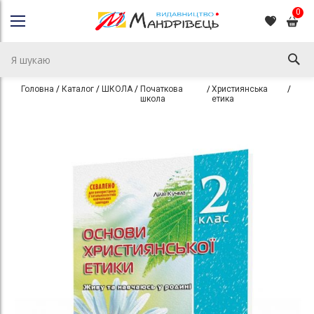
0
Головна
Каталог
ШКОЛА
Початкова
Християнська
Зоши
школа
етика
Перейти
Перейти
до
до
кінця
початку
галереї
галереї
зображень
зображень