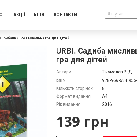
ОГ
АКЦІЇ
БЛОГ
КОНТАКТИ
і рибалки. Розвивальна гра для дітей
URBI. Садиба мислив
гра для дітей
Автори
Тіхомолов В. Д.
Додатково
ISBN
978-966-634-955
Кількість сторінок
8
Формат видання
А4
Рік видання
2016
139 грн