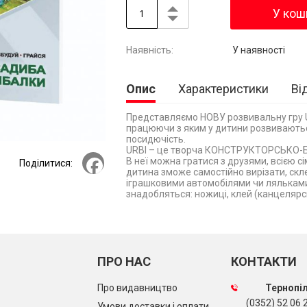
У кош
У наявності
Опис
Характеристики
Ві
Представляємо НОВУ розвивальну гру U
працюючи з яким у дитини розвиваються
посидючість.
URBI – це творча КОНСТРУКТОРСЬКО-
Facebook
В неї можна гратися з друзями, всією сі
Поділитися:
дитина зможе самостійно вирізати, склеї
іграшковими автомобілями чи ляльками.
знадобляться: ножиці, клей (канцелярс
ПРО НАС
КОНТАКТИ
Про видавництво
Тернопіл
(0352) 52 06 2
Умови доставки і оплати