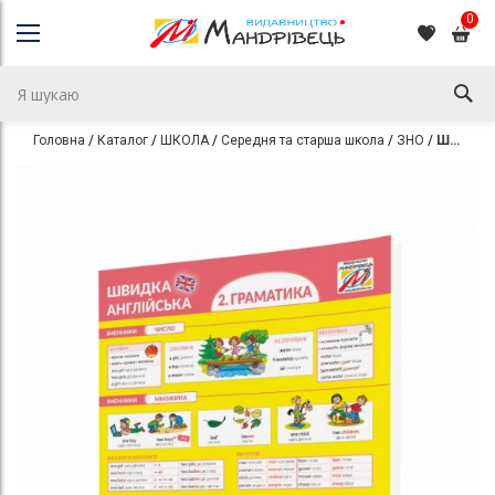
0
Головна
Каталог
ШКОЛА
Середня та старша школа
ЗНО
Швидка англійська. Граматика (част. 2)
Перейти
Перейти
до
до
кінця
початку
галереї
галереї
зображень
зображень