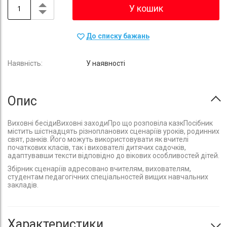
У кошик
До списку бажань
У наявності
Опис
Виховні бесідиВиховні заходиПро що розповіла казкПосібник
містить шістнадцять різнопланових сценаріїв уроків, родинних
свят, ранків. Його можуть використовувати як вчителі
початкових класів, так і вихователі дитячих садочків,
адаптувавши тексти відповідно до вікових особливостей дітей.
Збірник сценаріїв адресовано вчителям, вихователям,
студентам педагогічних спеціальностей вищих навчальних
закладів.
Характеристики