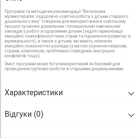
Програма та методичні рекомендації “Веселкова
музикотерапія: оздоровчо-освітня робота з дітьми старшого
дошкільного віку” створена для використання в освітньому
процесі сучасних дошкільних і позашкільних навчальних
закладів у роботі зі здоровими дітьми (задля гармонізації
емоційно-психофізіологічних станів та підсилення розвитку їх
музикальності), а також з дітьми, які мають незначні
емоційно-психологічні розлади (з метою усунення неврозів,
страхів, комплексів, проблемної поведінки, внутрішніх
конфліктів тощо).
Зміст програми може бути використаний як базовий для
проведення гурткової роботи зі старшими дошкільниками.
Характеристики
Відгуки
0