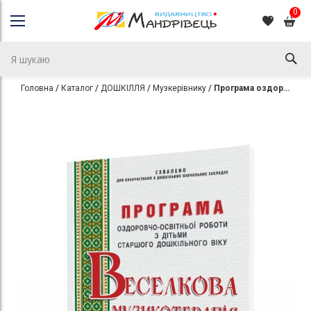
0
Головна
Каталог
ДОШКІЛЛЯ
Музкерівнику
Програма оздоровчо-освітньої роботи з дітьми старшого дошкільного віку “Веселкова музикотерапія”
Перейти
Перейти
до
до
кінця
початку
галереї
галереї
зображень
зображень