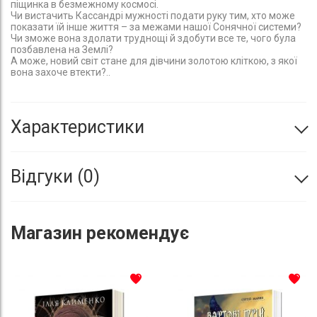
піщинка в безмежному космосі.
Чи вистачить Кассандрі мужності подати руку тим, хто може
показати їй інше життя – за межами нашої Сонячної системи?
Чи зможе вона здолати труднощі й здобути все те, чого була
позбавлена на Землі?
А може, новий світ стане для дівчини золотою кліткою, з якої
вона захоче втекти?..
Характеристики
Відгуки
0
Магазин
рекомендує
До списку бажань
До с