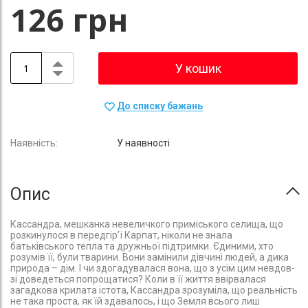
126 грн
У кошик
До списку бажань
У наявності
Опис
Кассандра, мешканка невеличкого приміського селища, що
розкинулося в передгір’ї Карпат, ніколи не знала
батьківського теп­ла та дружньої підтримки. Єдиними, хто
розумів її, були тварини. Вони замінили дівчині людей, а дика
природа – дім. І чи здогадувалася вона, що з усім цим невдов­
зі доведеться попрощатися? Коли в її життя ввірвалася
загадкова крилата істота, Кассандра зрозуміла, що реальність
не така проста, як їй здавалось, і що Земля всього лиш