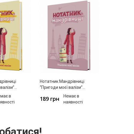
дрівниці
Нотатник Мандрівниці
 валізи”
“Пригоди моєї валізи”
(пудровий)
має в
Немає в
189 грн
явності
наявності
обатися!