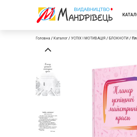
КАТАЛ
Головна
Каталог
УСПІХ І МОТИВАЦІЯ
БЛОКНОТИ
Пл
Перейти
Перейти
до
до
кінця
початку
галереї
галереї
зображень
зображень