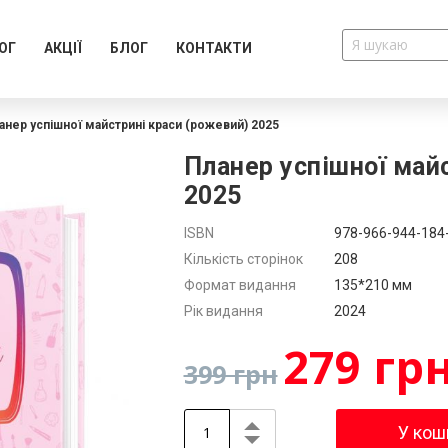
ОГ
АКЦІЇ
БЛОГ
КОНТАКТИ
анер успішної майстрині краси (рожевий) 2025
Планер успішної май
2025
Додатково
ISBN
978-966-944-184
Кількість сторінок
208
Формат видання
135*210 мм
Рік видання
2024
279 гр
399 грн
У кош