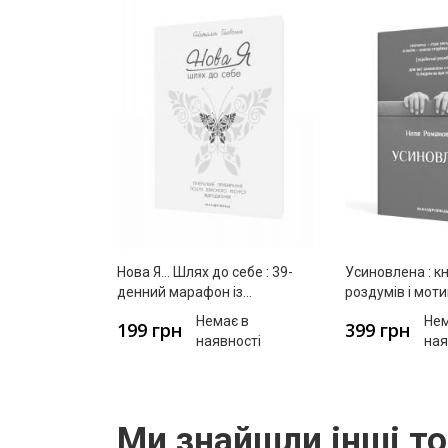
Нова Я… Шлях до себе : 39-
Усиновлена : к
денний марафон із
роздумів і мот
відновлення психічних та
Немає в
Нем
199 грн
399 грн
фізичних сил
наявності
ная
Ми знайшли інші то