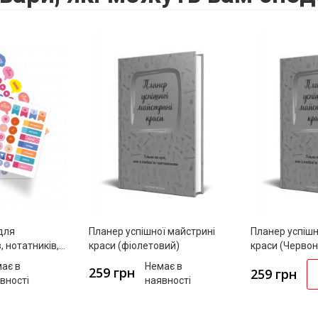
 для
Планер успішної майстрині
Планер успішн
, нотатників,
краси (фіолетовий)
краси (Червон
ає в
Немає в
259 грн
259 грн
вності
наявності