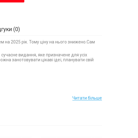
дгуки
0
м на 2025 рік. Тому ціну на нього знижено.Сам
 сучасне видання, яке призначене для усіх
можна занотовувати цікаві ідеї, планувати свій
ринь краси
Читати більше