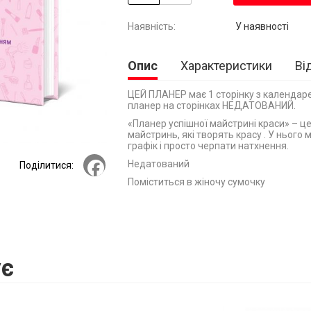
У наявності
Опис
Характеристики
Ві
ЦЕЙ ПЛАНЕР має 1 сторінку з календаре
планер на сторінках НЕДАТОВАНИЙ.
«Планер успішної майстрині краси» – це
майстринь, які творять красу . У нього 
графік і просто черпати натхнення.
Facebook
Недатований
Поділитися:
Поміститься в жіночу сумочку
Мотиваційний
Створений за усім побажаннями майст
є