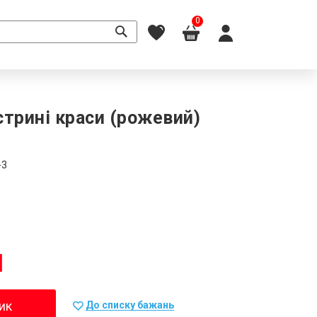
0
стрині краси (рожевий)
-3
н
ик
До списку бажань