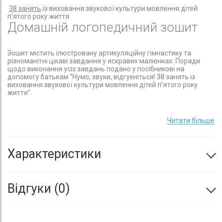
38 занять
із виховання звукової культури мовлення дітей
п’ятого року життя
Домашній логопедичний зошит
Зошит містить ілюстровану артикуляційну гімнастику та
різноманітні цікаві завдання у яскравих малюнках. Поради
щодо виконання усіх завдань подано у посібникові на
допомогу батькам “Нумо, звуки, відгукніться! 38 занять із
виховання звукової культури мовлення дітей п’ятого року
життя”.
Домашній логопедичний зошит забезпечить співпрацю
логопедів, педагогів дошкільних навчальних закладів і
Читати більше
батьків, що мають дітей п’ятого року життя із мовленнєвими
порушеннями.
Посібник на допомогу батькам!
Характеристики
Посібник містить поради та рекомендації батькам щодо
виконання усіх завдань, запропонованих у домашньому
Відгуки
0
логопедичному зошиті “Нумо, звуки, відгукніться!”, створеному
для корекційної роботи дорослого з дитиною п’ятого року
життя, яка має мовленнєві порушення.