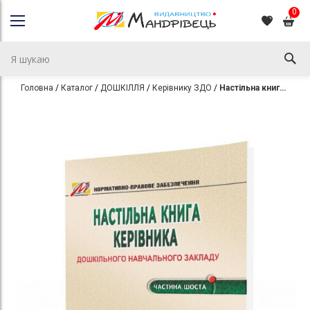
0
Головна
Каталог
ДОШКІЛЛЯ
Керівнику ЗДО
Настільна книга керівника ДНЗ. Частина 6
Перейти
Перейти
до
до
кінця
початку
галереї
галереї
зображень
зображень