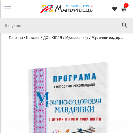
0
Головна
Каталог
ДОШКІЛЛЯ
Музкерівнику
Музично-оздоровчі мандрівки з дітьми п’ятого року життя : програма і методичні рекомендації
Перейти
Перейти
до
до
кінця
початку
галереї
галереї
зображень
зображень