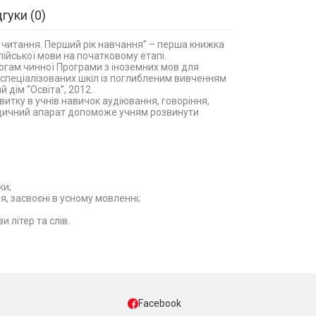
дгуки
0
о читання. Перший рік навчання” – перша книжка
ійської мови на початковому етапі.
огам чинної Програми з іноземних мов для
і спеціалізованих шкіл із поглибленим вивченням
 дім “Освіта”, 2012.
итку в учнів навичок аудіювання, говоріння,
одичний апарат допоможе учням розвинути
ки;
, засвоєні в усному мовленні;
 літер та слів.
Facebook