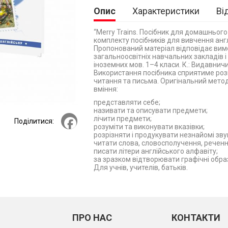
Опис
Характеристики
Ві
“Merry Trains. Посібник для домашньог
комплекту посібників для вивчення англ
Пропонований матеріал відповідає вим
загальноосвітніх навчальних закладів 
іноземних мов. 1–4 класи. К.: Видавничий
Використання посібника сприятиме розв
читання та письма. Оригінальний мет
вміння:
представляти себе;
називати та описувати предмети;
Facebook
лічити предмети;
Поділитися:
розуміти та виконувати вказівки;
розрізняти і продукувати незнайомі зву
читати слова, словосполучення, речення
писати літери англійського алфавіту;
за зразком відтворювати графічні образи
Для учнів, учителів, батьків.
ПРО НАС
КОНТАКТИ