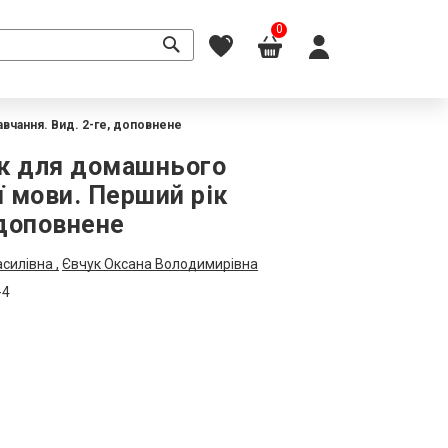
0
авчання. Вид. 2-ге, доповнене
ник для домашнього
ї мови. Перший рік
 доповнене
силівна ,
Євчук Оксана Володимирівна
-4