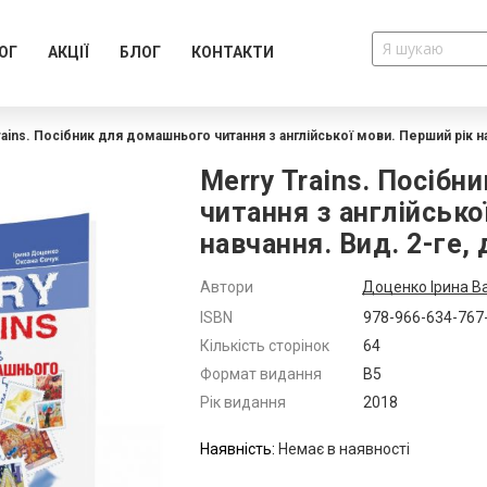
ОГ
АКЦІЇ
БЛОГ
КОНТАКТИ
rains. Посібник для домашнього читання з англійської мови. Перший рік н
Merry Trains. Посіб
читання з англійсько
навчання. Вид. 2-ге,
Автори
Доценко Ірина Ва
Додатково
ISBN
978-966-634-767
Кількість сторінок
64
Формат видання
В5
Рік видання
2018
Немає в наявності