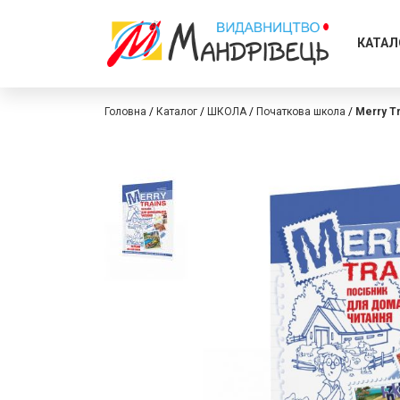
КАТАЛ
Головна
Каталог
ШКОЛА
Початкова школа
Merry T
Перейти
Перейти
до
до
кінця
початку
галереї
галереї
зображень
зображень