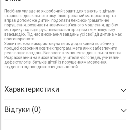
Посібник укладено як робочий зошит для занять із дітьми
старшого дошкільного віку. Ілюстрований матеріал ігор та
вправ допоможе дитині подолати лексико-граматичні
порушення, розвивати навички зв’язного мовлення, дрібну
моторику пальців рук, пізнавальні процеси і міжпівкульну
взаємодію. Під час виконання завдань усі свої дії дитина має
проговорювати.
Зошит можна використовувати як додатковий посібник у
процесі освоєння освітніх програм, мета яких забезпечити
реалізацію завдань Базового компонента дошкільної освіти.
Розрахований на вихователів, учителів-логопедів, учителів-
дефектологів, батьків дітей із порушенням мовлення,
студентів відповідних спеціальностей.
Характеристики
Відгуки
0