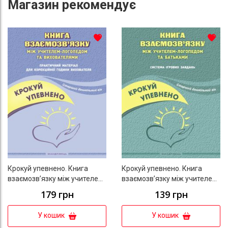
Магазин
рекомендує
До списку бажань
До с
Крокуй упевнено. Книга
Крокуй упевнено. Книга
взаємозв’язку між учителем-
взаємозв’язку між учителем-
логопедом та вихователями.
логопедом та батьками.
179 грн
139 грн
Практичний матеріал для
Система ігрових завдань.
корекційної години
Старший дошкільний вік
У кошик
У кошик
вихователя. Старший