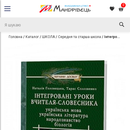
0
Головна
Каталог
ШКОЛА
Середня та старша школа
Інтегровані уроки вчителя-словесника: українська мова, українська література, біологія, народознавство
Перейти
Перейти
до
до
кінця
початку
галереї
галереї
зображень
зображень