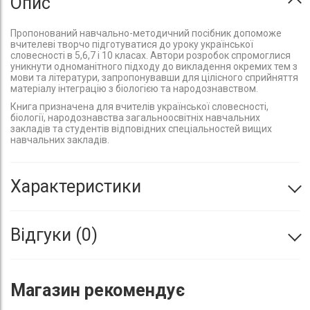
Опис
Пропонований навчально-методичний посібник допоможе
вчителеві творчо підготуватися до уроку української
словесності в 5,6,7 і 10 класах. Автори розробок спромоглися
уникнути одноманітного підходу до викладення окремих тем з
мови та літератури, запропонувавши для цілісного сприйняття
матеріалу інтеграцію з біологією та народознавством.
Книга призначена для вчителів української словесності,
біології, народознавства загальноосвітніх навчальних
закладів та студентів відповідних спеціальностей вищих
навчальних закладів.
Характеристики
Відгуки
0
Магазин
рекомендує