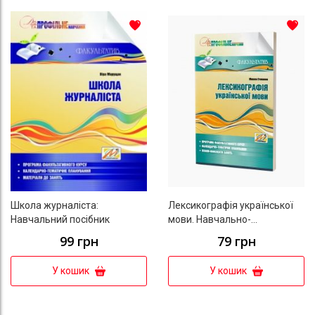
До списку бажань
До с
Школа журналіста:
Лексикографія української
Навчальний посібник
мови. Навчально-
методичний посібник для
99 грн
79 грн
факультативних занять. 9
клас
У кошик
У кошик