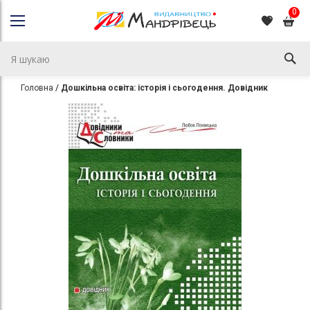
0
Головна
Дошкільна освіта: історія і сьогодення. Довідник
Перейти
Перейти
до
до
кінця
початку
галереї
галереї
зображень
зображень