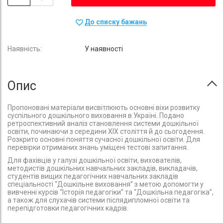
До списку бажань
У наявності
Опис
Пропоновані матеріали висвітлюють основні віхи розвитку
суспільного дошкільного виховання в Україні. Подано
ретроспективний аналіз становлення системи дошкільної
освіти, починаючи з середини ХІХ століття й до сьогодення.
Розкрито основні поняття сучасної дошкільної освіти. Для
перевірки отриманих знань уміщені тестові запитання.
Для фахівців у галузі дошкільної освіти, вихователів,
методистів дошкільних навчальних закладів, викладачів,
студентів вищих педагогічних навчальних закладів
спеціальності “Дошкільне виховання” з метою допомогти у
вивченні курсів “Історія педагогіки” та “Дошкільна педагогіка”,
а також для слухачів системи післядипломної освіти та
перепідготовки педагогічних кадрів.