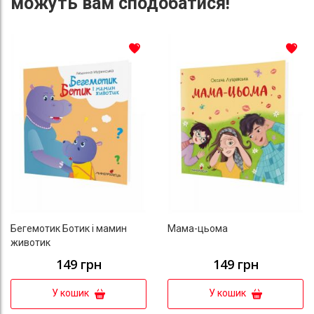
можуть вам сподобатися!
До списку бажань
До с
Бегемотик Ботик і мамин
Мама-цьома
животик
149 грн
149 грн
У кошик
У кошик