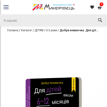
0
Головна
Каталог
ДІТЯМ
0-3 роки
Добра книжечка. Для дітей віком 6-12 місяців. Ферма
Перейти
Перейти
до
до
кінця
початку
галереї
галереї
зображень
зображень