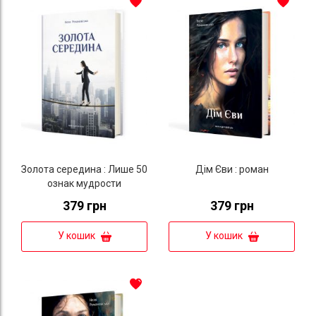
Золота середина : Лише 50
Дім Єви : роман
ознак мудрости
379 грн
379 грн
У кошик
У кошик