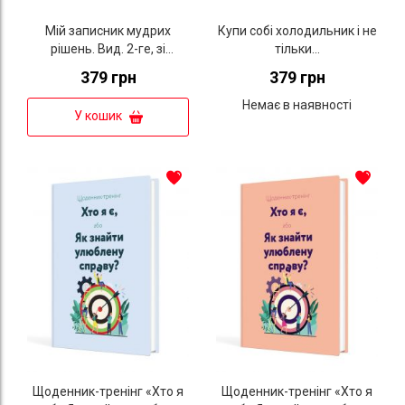
Мій записник мудрих
Купи собі холодильник і не
рішень. Вид. 2-ге, зі
тільки...
змінами
379 грн
379 грн
Немає в наявності
У кошик
Щоденник-тренінг «Хто я
Щоденник-тренінг «Хто я