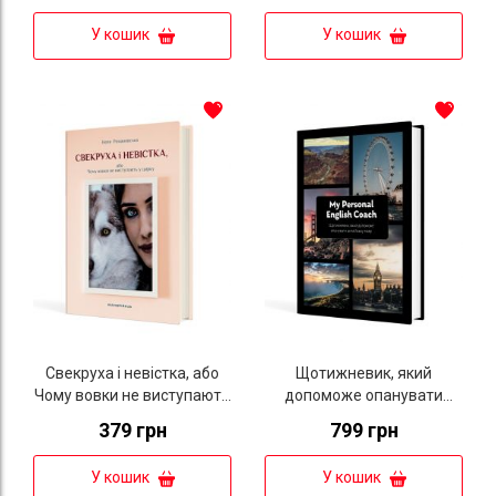
У кошик
У кошик
Свекруха і невістка, або
Щотижневик, який
Чому вовки не виступають
допоможе опанувати
у цирку
англійську мову "My
379 грн
799 грн
Personal English Coach"
У кошик
У кошик