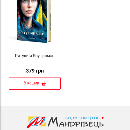
Рятуючи Єву : роман
379 грн
У кошик