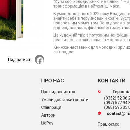
“Купи собі холодильник і не тільки...” –
трансформацію в найтемніші часи.
В умовах воєнного 2022 року Владислав,
знайти себе в поруйнованій країні. Зу
поворотним моментом. Вона допомагає
відповідальності, фінансової грамотност
Це художній твір з потужним нонфікшн-п
реальності, а кожна сльоза – крок до зц
Книжка-наставник для молодих і зрілих у
світ падає.
Facebook
Поділитися:
ПРО НАС
КОНТАКТИ
Про видавництво
Тернопіл
(0352) 52 06 2
Умови доставки і оплати
(097) 577 94 
Співпраця
(068) 595 35 
contact@ma
Автори
LiqPay
Працюємо: