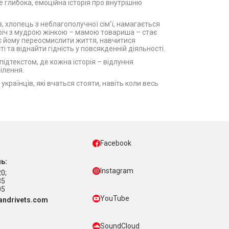
 це глибока, емоційна історія про внутрішню
 хлопець з неблагополучної сім’ї, намагається
стріч з мудрою жінкою – мамою товариша – стає
 йому переосмислити життя, навчитися
і та віднайти гідність у повсякденній діяльності.
ідтекстом, де кожна історія – відлуння
ілення.
країнців, які вчаться стояти, навіть коли весь
Facebook
ь:
Instagram
0;
35
05
YouTube
ndrivets.com
SoundCloud