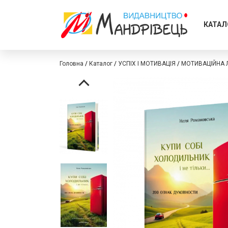
КАТАЛ
Головна
Каталог
УСПІХ І МОТИВАЦІЯ
МОТИВАЦІЙНА Л
Перейти
Перейти
до
до
кінця
початку
галереї
галереї
зображень
зображень