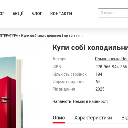
ОГ
АКЦІЇ
БЛОГ
КОНТАКТИ
ІТЕРАТУРА
Купи собі холодильник і не тільки...
Купи собі холодильник
Автори
Романовська Не
Додатково
ISBN
978-966-944-356
Кількість сторінок
184
Формат видання
А5
Рік видання
2025
Немає в наявності
Опис
Характеристики
Ві