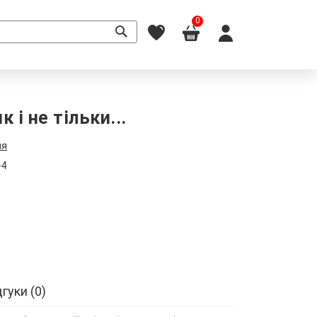
0
 і не тільки...
ля
-4
дгуки
0