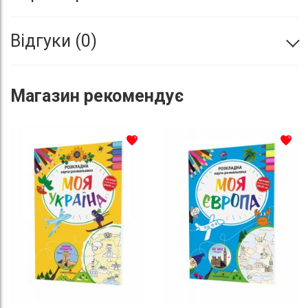
Відгуки
0
Магазин
рекомендує
До списку бажань
До с