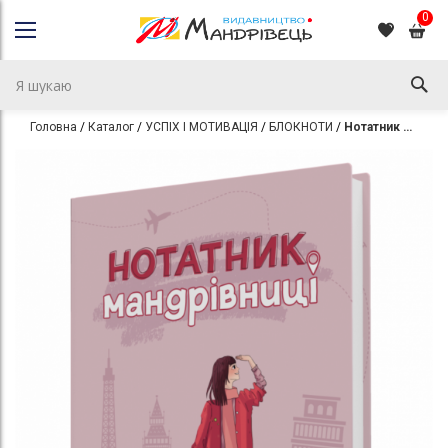
0
Головна
Каталог
УСПІХ І МОТИВАЦІЯ
БЛОКНОТИ
Нотатник Мандрівниці “Пригоди моєї валізи” (пудровий)
Перейти
Перейти
до
до
кінця
початку
галереї
галереї
зображень
зображень