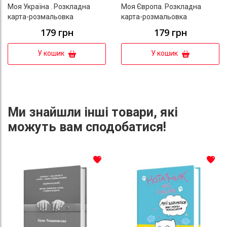
Моя Україна . Розкладна
Моя Європа. Розкладна
карта-розмальовка
карта-розмальовка
179 грн
179 грн
У кошик
У кошик
Ми знайшли інші товари, які
можуть вам сподобатися!
До списку бажань
До с