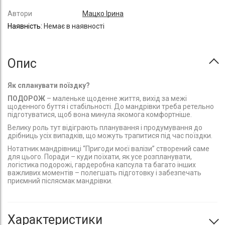
Автори
Мацко Ірина
Немає в наявності
Опис
Як спланувати поїздку?
ПОДОРОЖ
– маленьке щоденне життя, вихід за межі
щоденного буття і стабільності. До мандрівки треба ретельно
підготуватися, щоб вона минула якомога комфортніше.
Велику роль тут відіграють планування і продумування до
дрібниць усіх випадків, що можуть трапитися під час поїздки.
Нотатник мандрівниці “Пригоди моєї валізи” створений саме
для цього. Поради – куди поїхати, як усе розпланувати,
логістика подорожі, гардеробна капсула та багато інших
важливих моментів – полегшать підготовку і забезпечать
приємний післясмак мандрівки.
Характеристики