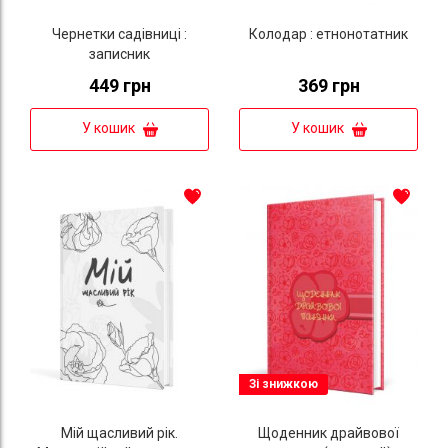
Чернетки садівниці :
Колодар : етнонотатник
записник
449 грн
369 грн
У кошик
У кошик
Зі знижкою
Мій щасливий рік.
Щоденник драйвової