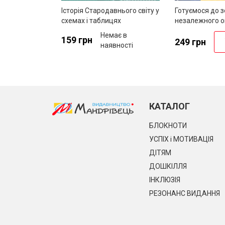
Історія Стародавнього світу у
Готуємося до 
схемах і таблицях
незалежного о
збірник тестов
Немає в
159 грн
історії України
249 грн
наявності
КАТАЛОГ
БЛОКНОТИ
УСПІХ і МОТИВАЦІЯ
ДІТЯМ
ДОШКІЛЛЯ
ІНКЛЮЗІЯ
РЕЗОНАНС ВИДАННЯ