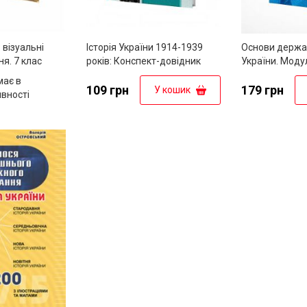
: візуальні
Історія України 1914-1939
Основи держав
ня. 7 клас
років: Конспект-довідник
України. Моду
таблицях і сх
має в
109 грн
179 грн
У кошик
явності