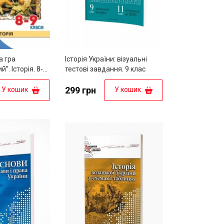
а гра
Історія України: візуальні
”. Історія. 8-9
тестові завдання. 9 клас
299 грн
У кошик
У кошик