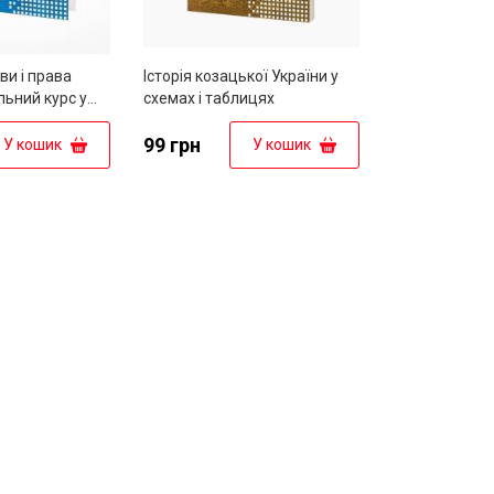
и і права
Історія козацької України у
льний курс у
схемах і таблицях
емах
99 грн
У кошик
У кошик