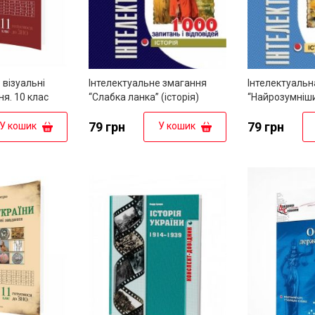
: візуальні
Інтелектуальне змагання
Інтелектуальн
ня. 10 клас
“Слабка ланка” (історія)
“Найрозумніший
класи
79 грн
79 грн
У кошик
У кошик