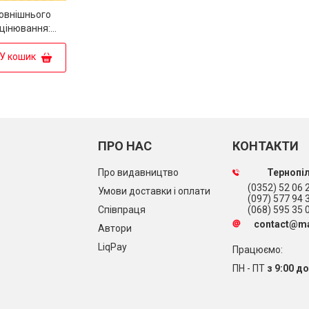
зовнішнього
цінювання:
их завдань з
У кошик
ПРО НАС
КОНТАКТИ
Про видавництво
Тернопіл
(0352) 52 06 2
Умови доставки і оплати
(097) 577 94 
Співпраця
(068) 595 35 
contact@ma
Автори
LiqPay
Працюємо:
ПН - ПТ
з 9:00 до