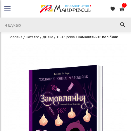
0
Головна
Каталог
ДІТЯМ
10-16 років
Замовляння : посібник юних чародійок
Перейти
Перейти
до
до
кінця
початку
галереї
галереї
зображень
зображень