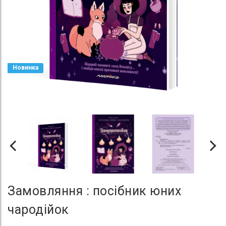
Новинка
Замовляння : посібник юних
чародійок