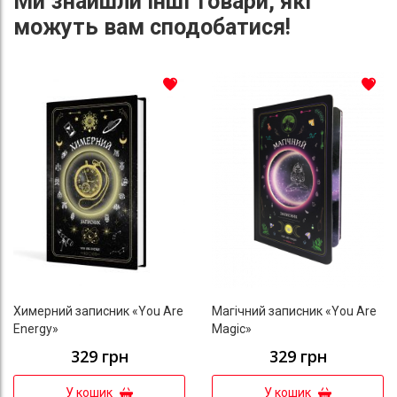
Ми знайшли інші товари, які
можуть вам сподобатися!
До списку бажань
До с
Химерний записник «You Are
Магічний записник «You Are
Energy»
Magic»
329 грн
329 грн
У кошик
У кошик