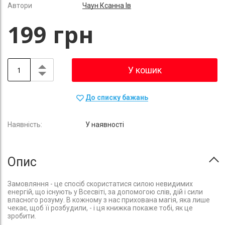
Автори
Чаун Ксанна Ів
199 грн
У кошик
До списку бажань
У наявності
Опис
Замовляння - це спосіб скористатися силою невидимих
енергій, що існують у Всесвіті, за допомогою слів, дій і сили
власного розуму. В кожному з нас прихована магія, яка лише
чекає, щоб її розбудили, - і ця книжка покаже тобі, як це
зробити.