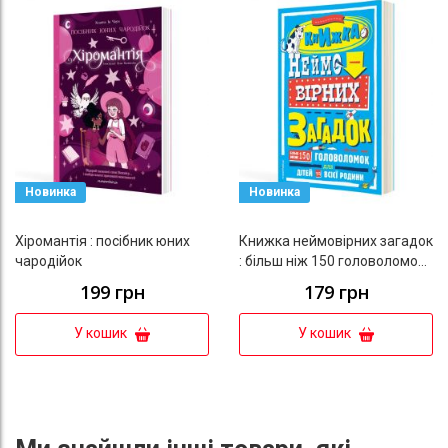
До списку бажань
До с
Новинка
Новинка
Хіромантія : посібник юних
Книжка неймовірних загадок
чародійок
: більш ніж 150 головоломок
для дітей та всієї родини
199 грн
179 грн
У кошик
У кошик