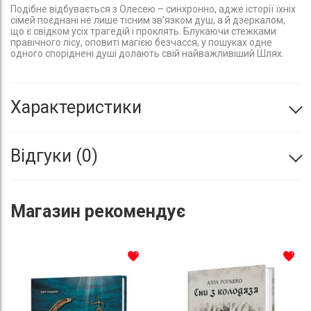
Подібне відбувається з Олесею – синхронно, адже історії їхніх
сімей поєднані не лише тісним зв’язком душ, а й дзеркалом,
що є свідком усіх трагедій і проклять. Блукаючи стежками
правічного лісу, оповиті магією безчасся, у пошуках одне
одного споріднені душі долають свій найважливіший Шлях.
Характеристики
Відгуки
0
Магазин
рекомендує
До списку бажань
До с