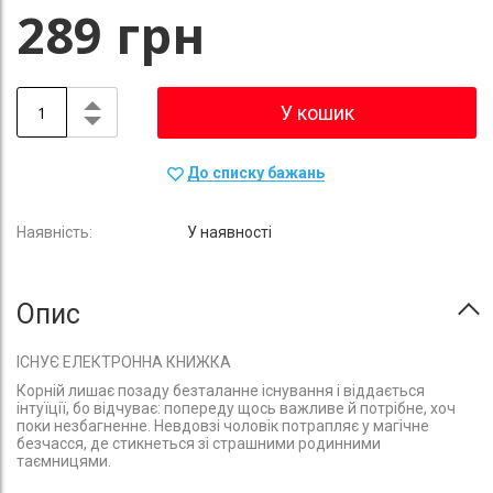
289 грн
У кошик
До списку бажань
У наявності
Опис
ІСНУЄ ЕЛЕКТРОННА КНИЖКА
Корній лишає позаду безталанне існування і віддається
інтуїції, бо відчуває: попереду щось важливе й потрібне, хоч
поки незбагненне. Невдовзі чоловік потрапляє у магічне
безчасся, де стикнеться зі страшними родинними
таємницями.