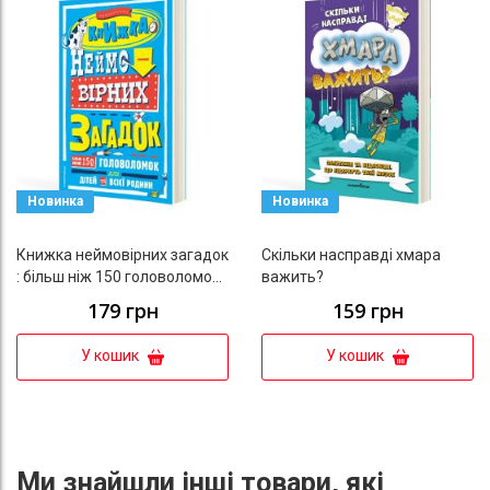
Новинка
Новинка
Книжка неймовірних загадок
Скільки насправді хмара
: більш ніж 150 головоломок
важить?
для дітей та всієї родини
179 грн
159 грн
У кошик
У кошик
Ми знайшли інші товари, які