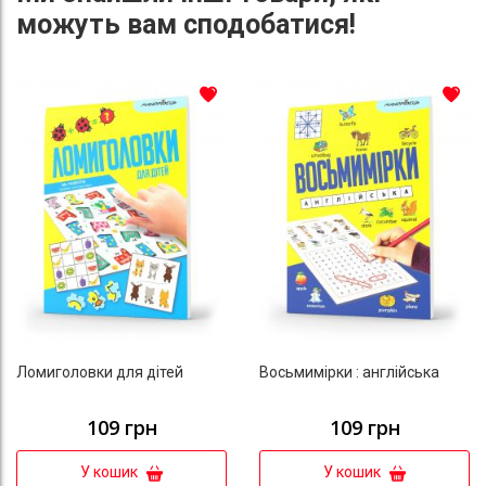
можуть вам сподобатися!
До списку бажань
До с
Ломиголовки для дітей
Восьмимірки : англійська
109 грн
109 грн
У кошик
У кошик