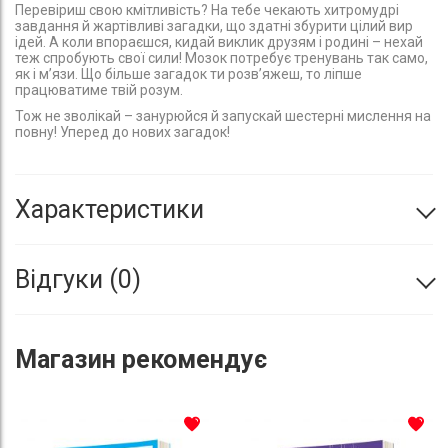
Перевіриш свою кмітливість? На тебе чекають хитромудрі
завдання й жартівливі загадки, що здатні збурити цілий вир
ідей. А коли впораєшся, кидай виклик друзям і родині – нехай
теж спробують свої сили! Мозок потребує тренувань так само,
як і м’язи. Що більше загадок ти розв’яжеш, то ліпше
працюватиме твій розум.
Тож не зволікай – занурюйся й запускай шестерні мислення на
повну! Уперед до нових загадок!
Характеристики
Відгуки
0
Магазин
рекомендує
До списку бажань
До с