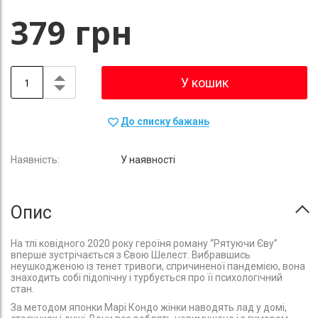
379 грн
У кошик
До списку бажань
У наявності
Опис
На тлі ковідного 2020 року героїня роману “Рятуючи Єву”
вперше зустрічається з Євою Шелест. Вибравшись
неушкодженою із тенет тривоги, спричиненої пандемією, вона
знаходить собі підопічну і турбується про її психологічний
стан.
За методом японки Марі Кондо жінки наводять лад у домі,