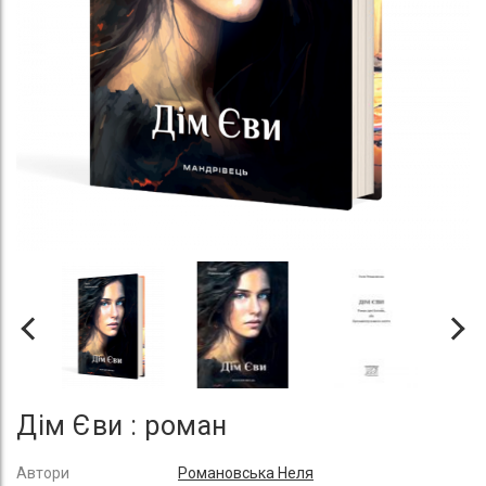
Дім Єви : роман
Автори
Романовська Неля