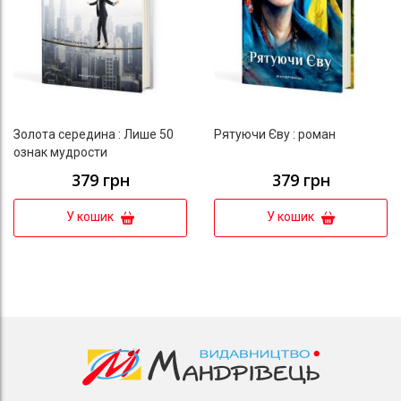
Золота середина : Лише 50
Рятуючи Єву : роман
ознак мудрости
379 грн
379 грн
У кошик
У кошик