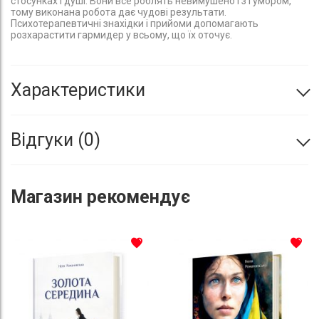
стосунках і душі. Вони все роблять невимушено і з гумором,
тому виконана робота дає чудові результати.
Психотерапевтичні знахідки і прийоми допомагають
розхарастити гармидер у всьому, що їх оточує.
Характеристики
Відгуки
0
Магазин
рекомендує
До списку бажань
До с