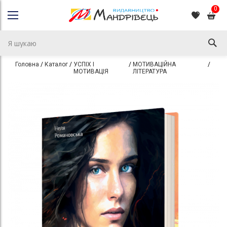
0
Головна
Каталог
УСПІХ І
МОТИВАЦІЙНА
Дім 
МОТИВАЦІЯ
ЛІТЕРАТУРА
Перейти
Перейти
до
до
кінця
початку
галереї
галереї
зображень
зображень